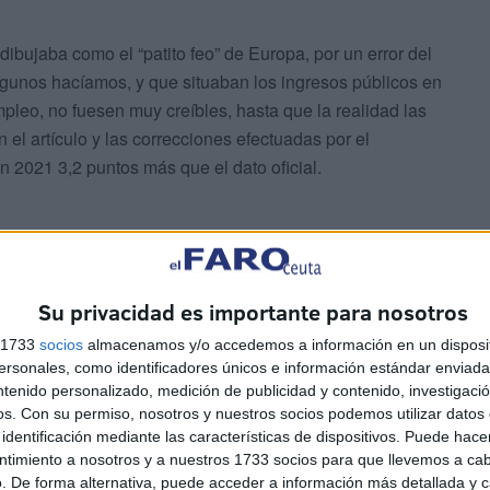
 dibujaba como el “patito feo” de Europa, por un error del
algunos hacíamos, y que situaban los ingresos públicos en
pleo, no fuesen muy creíbles, hasta que la realidad las
el artículo y las correcciones efectuadas por el
n 2021 3,2 puntos más que el dato oficial.
Su privacidad es importante para nosotros
 no solo afectó a la imagen exterior de España, sino
s 1733
socios
almacenamos y/o accedemos a información en un disposit
 y las Comunidades Autónomas, pues un PIB mayor
sonales, como identificadores únicos e información estándar enviada 
Esta fue una de las causas de que la oposición política
ntenido personalizado, medición de publicidad y contenido, investigaci
os.
Con su permiso, nosotros y nuestros socios podemos utilizar datos 
a tan bien y que los datos del empleo y desempleo
identificación mediante las características de dispositivos. Puede hacer
ltado electoral estuvo afectado por este mantra de que la
ntimiento a nosotros y a nuestros 1733 socios para que llevemos a ca
tículo anterior que una amiga mía, de ideología
. De forma alternativa, puede acceder a información más detallada y 