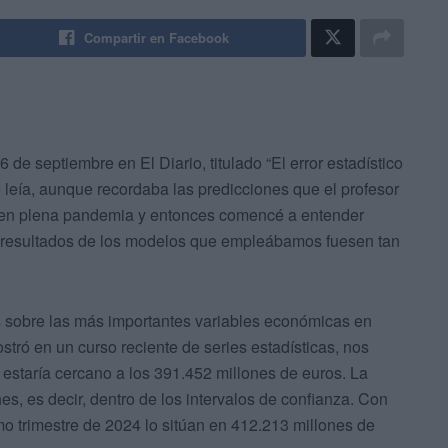
Compartir en Facebook
6 de septiembre en El Diario, titulado “El error estadístico
e leía, aunque recordaba las predicciones que el profesor
 en plena pandemia y entonces comencé a entender
os resultados de los modelos que empleábamos fuesen tan
s sobre las más importantes variables económicas en
stró en un curso reciente de series estadísticas, nos
 estaría cercano a los 391.452 millones de euros. La
nes, es decir, dentro de los intervalos de confianza. Con
imo trimestre de 2024 lo sitúan en 412.213 millones de