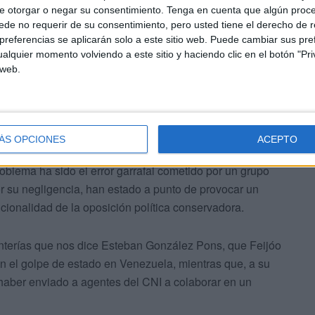
 el Gobierno progresista hubiera afrontado la crisis de
e otorgar o negar su consentimiento.
Tenga en cuenta que algún proc
de no requerir de su consentimiento, pero usted tiene el derecho de r
e buena para la población en general, sino cómo íbamos
referencias se aplicarán solo a este sitio web. Puede cambiar sus pref
mulando.
alquier momento volviendo a este sitio y haciendo clic en el botón "Pri
 web.
ÁS OPCIONES
ACEPTO
 paro ha crecido, ni la economía ha tenido una evolución
oblema ha sido el error garrafal cometido por un grupo
or su negligencia, han estado a punto de provocar un
cionalidad de la oposición política conservadora.
tonterías que nos dice Esteban González Pons, que Feijóo
n el golpe de estado en Venezuela, mientras que, a su
haber enviado a agentes del CNI a colaborar en un