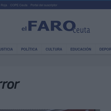
 Roja
COPE Ceuta
Portal del suscriptor
USTICIA
POLÍTICA
CULTURA
EDUCACIÓN
DEPO
ror