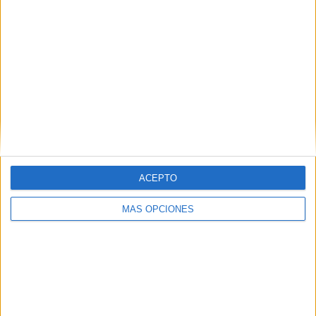
Related
Posts
Orgullo de un pueblo que nunca pierde
ACEPTO
su humanidad
HACE 5 MINUTOS
MÁS OPCIONES
Aplazado el amistoso entre el Ittihad de
Tánger y el FC Barcelona
HACE 28 MINUTOS
El PP denuncia en el Parlamento Europeo
la "inacción" de Sánchez ante la crisis de