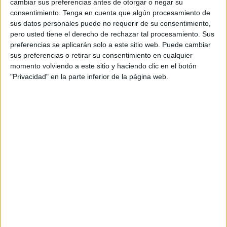
Ballester, Ciria, Moix, Genovés, Broto, o Lamas. La
cambiar sus preferencias antes de otorgar o negar su
consentimiento.
Tenga en cuenta que algún procesamiento de
exposición, que fue inaugurada por la consejera de
sus datos personales puede no requerir de su consentimiento,
Educación y Cultura, Mabel Deu, así como por la
pero usted tiene el derecho de rechazar tal procesamiento. Sus
responsable de Museos, Ana Lería, y el comisario de la
preferencias se aplicarán solo a este sitio web. Puede cambiar
exposición, Gabriel Serrano, hace un recorrido por todos
sus preferencias o retirar su consentimiento en cualquier
momento volviendo a este sitio y haciendo clic en el botón
los libros de la serie de Pepe Carvalho, y la obra que ha
"Privacidad" en la parte inferior de la página web.
realizado expresamente para la ocasión cada artista (cada
uno ha elegido un libro de la serie). Todas las obras han
sido confeccionadas sobre papel, para simbolizar la
trascendencia del libro. Para el comisario de la exposición,
la muestra es una “ocasión para conocer en profundidad a
Manuel Vázquez Montalbán, precursor de la novela negra
en España”, añadiendo al respecto que “es además una
invitación a leer sus historias y mantener vivo al escritor y
a la persona”. Cabe destacar asimismo que esta
exposición colectiva ha sido posible traerla a nuestra
ciudad, “primera de España tras recorrer países como
Alemania”, destacó Deu, gracias a la colaboración de la