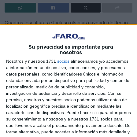
Cuadros, esculturas e incluso pistolas cayendo del techo
marcan la exposición homenaje a Vázquez Montalbán,
inaugurada ayer en el Museo
Su privacidad es importante para
El Museo de Ceuta alberga desde anoche y hasta el
nosotros
próximo 20 de febrero la exposición ‘Pepe Carvalho,
Nosotros y nuestros 1731
socios
almacenamos y/o accedemos
homenaje a Manuel Vázquez Montalbán’, un proyecto
a información en un dispositivo, como cookies, y procesamos
gráfico en el que participan más de treinta artistas
datos personales, como identificadores únicos e información
estándar enviada por un dispositivo para publicidad y contenido
españoles contemporáneos y que pretende reivindicar la
personalizado, medición de publicidad y contenido,
figura del escritor y revivir a uno de sus grandes
investigación de audiencia y desarrollo de servicios.
Con su
personajes. Se trata de una muestra que reúne una gran
permiso, nosotros y nuestros socios podemos utilizar datos de
selección de firmas, entre las que se encuentran los
localización geográfica precisa e identificación mediante las
características de dispositivos. Puede hacer clic para otorgarnos
nombres más representativos del arte visual
su consentimiento a nosotros y a nuestros 1731 socios para
contemporáneo de España que se inspiran en el famoso
que llevemos a cabo el procesamiento previamente descrito. De
detective, como Plensa, Uslé, Arroyo, Feito, Leiro,
forma alternativa, puede acceder a información más detallada y