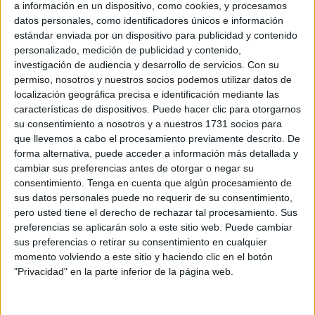
a información en un dispositivo, como cookies, y procesamos
datos personales, como identificadores únicos e información
Related
Posts
estándar enviada por un dispositivo para publicidad y contenido
personalizado, medición de publicidad y contenido,
investigación de audiencia y desarrollo de servicios.
Con su
La Estación del Ferrocarril estalla:
permiso, nosotros y nuestros socios podemos utilizar datos de
"Vivimos con miedo y la policía no
localización geográfica precisa e identificación mediante las
aparece"
características de dispositivos. Puede hacer clic para otorgarnos
HACE 5 MINUTOS
su consentimiento a nosotros y a nuestros 1731 socios para
que llevemos a cabo el procesamiento previamente descrito. De
Cruz Roja abastece a cientos de
forma alternativa, puede acceder a información más detallada y
inmigrantes con alimento y asistencia
cambiar sus preferencias antes de otorgar o negar su
médica
consentimiento.
Tenga en cuenta que algún procesamiento de
HACE 23 MINUTOS
sus datos personales puede no requerir de su consentimiento,
pero usted tiene el derecho de rechazar tal procesamiento. Sus
Vivas traslada al Rey la "situación
preferencias se aplicarán solo a este sitio web. Puede cambiar
crítica" de Ceuta y reclama recuperar la
sus preferencias o retirar su consentimiento en cualquier
normalidad tras la crisis fronteriza
momento volviendo a este sitio y haciendo clic en el botón
"Privacidad" en la parte inferior de la página web.
HACE 1 HORA
La crisis de Ceuta no frena el