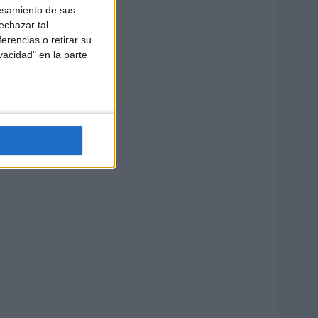
esamiento de sus
echazar tal
erencias o retirar su
vacidad" en la parte