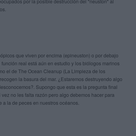
ocupados por la posible destrucción del "neuston" al
os.
ópicos que viven por encima (epineuston) o por debajo
 función real está aún en estudio y los biólogos marinos
omo el de The Ocean Cleanup (La Limpieza de los
 recogen la basura del mar. ¿Estaremos destruyendo algo
desconocemos?. Supongo que esta es la pregunta final
l vez no les falta razón pero algo debemos hacer para
re a la de peces en nuestros océanos.