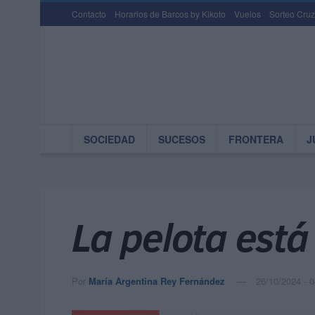
Contacto
Horarios de Barcos by Kikoto
Vuelos
Sorteo Cruz
SOCIEDAD
SUCESOS
FRONTERA
J
La pelota está
Por
María Argentina Rey Fernández
26/10/2024 - 0