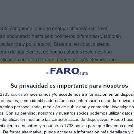
ente sanguíneo, pueden originar alteraciones en el
han encontrado hasta seis polímeros diferentes) y también
poliamida y poliuretano). Sistema nervioso, sistema
bran de sus efectos, de hecho estudios recientes han
sticos en el tejido cerebral puede ser más elevada que
(a la espera de nuevos estudios), una posible conexión
 demencia. No podemos olvidar tampoco que los plásticos
estras propias hormonas alterando su funcionamiento y
Su privacidad es importante para nosotros
s 1733
socios
almacenamos y/o accedemos a información en un disposit
sonales, como identificadores únicos e información estándar enviada 
ntenido personalizado, medición de publicidad y contenido, investigaci
os.
Con su permiso, nosotros y nuestros socios podemos utilizar datos 
identificación mediante las características de dispositivos. Puede hacer
ntimiento a nosotros y a nuestros 1733 socios para que llevemos a ca
. De forma alternativa, puede acceder a información más detallada y 