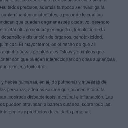
resultados precisos, además tampoco se investiga la
s contaminantes ambientales, a pesar de lo cual los
indican que pueden originar estrés oxidativo, deterioro
el metabolismo celular y energético, inhibición de la
s, desarrollo y disfunción de órganos, genotoxicidad,
químicos. El mayor temor, es el hecho de que al
 adquirir nuevas propiedades físicas y químicas que
contar con que pueden interaccionar con otras sustancias
aún más esa toxicidad.
a y heces humanas, en tejido pulmonar y muestras de
e las personas, además se cree que pueden alterar la
han mostrado disbacteriosis intestinal e inflamación. Las
os pueden atravesar la barrera cutánea, sobre todo las
s detergentes y productos de cuidado personal.