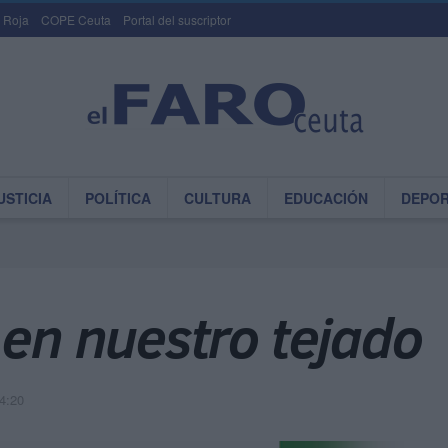
 Roja
COPE Ceuta
Portal del suscriptor
USTICIA
POLÍTICA
CULTURA
EDUCACIÓN
DEPO
 en nuestro tejado
4:20