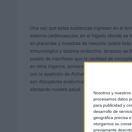
Una vez que estas sustancias ingresan en el torr
sistema cardiovascular, en el hígado (donde se 
en placentas y muestras de meconio (sobre todo 
inmunológico y sistema endocrino, tampoco se li
puesto de manifiesto que la cantidad de microplá
en otros órganos, poniendo en el punto de mira 
con la aparición de Alzheimer y otras formas de
son disruptores endocrinos que compiten con nu
afectando nuestra salud.
Nosotros y nuestro
procesamos datos per
para publicidad y co
desarrollo de servici
geográfica precisa e 
otorgarnos su conse
previamente descrito