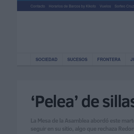
Contacto
Horarios de Barcos by Kikoto
Vuelos
Sorteo Cruz
SOCIEDAD
SUCESOS
FRONTERA
J
‘Pelea’ de sill
La Mesa de la Asamblea abordó este marte
seguir en su sitio, algo que rechaza Red