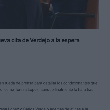
va cita de Verdejo a la espera
n rueda de prensa para detallar los condicionantes que
to, como Teresa López, aunque finalmente lo hará tras
eresa López y Carlos Verdejo además de afines a la