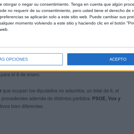
e otorgar o negar su consentimiento.
Tenga en cuenta que algún proc
de no requerir de su consentimiento, pero usted tiene el derecho de r
referencias se aplicarán solo a este sitio web. Puede cambiar sus pref
alquier momento volviendo a este sitio y haciendo clic en el botón "Pri
 web.
 de Portavoces tras las fiestas
ÁS OPCIONES
ACEPTO
 abordar este y otros puntos, además de
Junta de
 para el 8 de enero.
r
que ocupan los diputados no adscritos, un total de 6, el
procedentes además de distintos partidos:
PSOE, Vox y
vos bien diferentes.