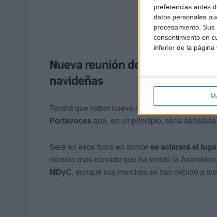
preferencias antes d
datos personales pue
procesamiento. Sus p
consentimiento en cu
inferior de la página
Nueva reunión de la Mesa y Junta
navideñas
M
Tendrá que haber nueva reunión de la Mesa para
Portavoces
que, en un principio, sería señalada
Será en esos foros en donde
se aclarará el luga
número más elevado que ha tenido la Asamblea, 
MDyC
, aunque sus marchas se han debido a moti