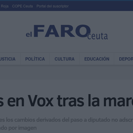
 Roja
COPE Ceuta
Portal del suscriptor
USTICIA
POLÍTICA
CULTURA
EDUCACIÓN
DEPO
as en Vox tras la m
s los cambios derivados del paso a diputado no adscri
ondo por imagen