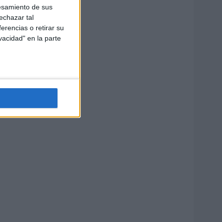
esamiento de sus
echazar tal
erencias o retirar su
vacidad" en la parte