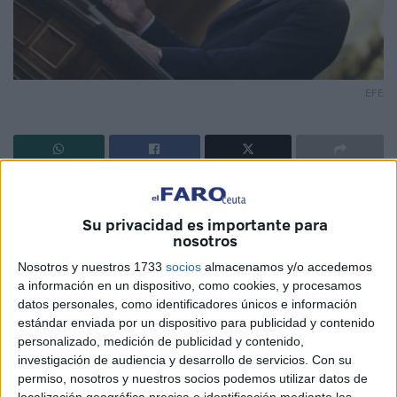
EFE
Como todo el mundo sabe, ese es el lema de Pedro
Sánchez “Todo por Pedro Sánchez” a costa de lo que sea
Su privacidad es importante para
y de quién sea, en este caso España y los Españoles.
nosotros
Pero ¿Cuál es el lema de todos los que lo siguen a muerte,
Nosotros y nuestros 1733
socios
almacenamos y/o accedemos
Félix Bolaños, y todos los ministros, todos los concejales,
a información en un dispositivo, como cookies, y procesamos
datos personales, como identificadores únicos e información
la mayoría de dirigentes del PSOE y algunos
estándar enviada por un dispositivo para publicidad y contenido
simpatizantes y votantes que ven en él, lo que no vemos
personalizado, medición de publicidad y contenido,
los demás.?
investigación de audiencia y desarrollo de servicios.
Con su
permiso, nosotros y nuestros socios podemos utilizar datos de
¿Porqué hay tanta gente que lo defiende?, después de
localización geográfica precisa e identificación mediante las