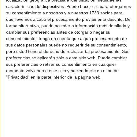
que haya engañado a todo el mundo, después de cambiar
características de dispositivos. Puede hacer clic para otorgarnos
de ideas constantemente, un tipo que ha demostrado a
su consentimiento a nosotros y a nuestros 1733 socios para
que llevemos a cabo el procesamiento previamente descrito. De
todo el mundo no tener ideología alguna, unas veces es
forma alternativa, puede acceder a información más detallada y
Socialdemócrata, pero otras veces ataca a los empresarios
cambiar sus preferencias antes de otorgar o negar su
y sus políticas son parecidas a las de Kim Jong Un.
consentimiento.
Tenga en cuenta que algún procesamiento de
Alguien dijo una vez la única ideología de Pedro Sánchez
sus datos personales puede no requerir de su consentimiento,
pero usted tiene el derecho de rechazar tal procesamiento. Sus
se llama Pedro Sánchez y si hubiera que apoyar a Vox
preferencias se aplicarán solo a este sitio web. Puede cambiar
para subsistir Pedro Sánchez apoyaría a Vox. ¿Porqué
sus preferencias o retirar su consentimiento en cualquier
entonces tiene esa pléyade de “palmeros”, capaces de
momento volviendo a este sitio y haciendo clic en el botón
quedar en ridículo, quedar como indocumentados con tal
"Privacidad" en la parte inferior de la página web.
de que Sánchez continúe en el Poder?. Por miedo, le
tienen miedo, como los norcoreanos se lo tienen a Kim
Jong Un cuyos súbditos le aplauden o lloran según toque
y tengan ganas o no, por miedo. Aunque es un miedo
distinto, los coreanos tienen miedo a que los maten o los
manden a un campo y le hagan la vida imposible a ellos y
a su familia, los seguidores de Sánchez tienen miedo a