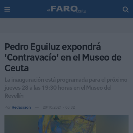
Pedro Eguiluz expondrá
'Contravacío' en el Museo de
Ceuta
La inauguración está programada para el próximo
jueves 28 a las 19:30 horas en el Museo del
Revellín
Por
Redacción
26/10/2021 - 06:32