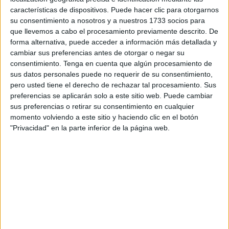
características de dispositivos. Puede hacer clic para otorgarnos
La muestra podrá ser visitada en el Museo de Ceuta, en el
su consentimiento a nosotros y a nuestros 1733 socios para
que llevemos a cabo el procesamiento previamente descrito. De
paseo del Revellín, de martes a sábado de 11.00 a 14.00
forma alternativa, puede acceder a información más detallada y
horas y de 17.00 a 21.00 horas hasta el próximo 27 de
cambiar sus preferencias antes de otorgar o negar su
noviembre.
consentimiento.
Tenga en cuenta que algún procesamiento de
sus datos personales puede no requerir de su consentimiento,
Entre Vizcaya, Canarias, Colombia y Ceuta
pero usted tiene el derecho de rechazar tal procesamiento. Sus
preferencias se aplicarán solo a este sitio web. Puede cambiar
Pedro Eguiluz nació en 1948 en Orduña (Vizcaya),
sus preferencias o retirar su consentimiento en cualquier
momento volviendo a este sitio y haciendo clic en el botón
España. Estudió en la Escuela Superior de
Bellas Artes
"Privacidad" en la parte inferior de la página web.
de Bilbao. En 1975, fue becado y Medalla de Oro de la
Fundación El Paular, de Segovia. Además de segundo
Premio de Pintura al Aire Libre de Motrico. En 1977, se
traslada a Canarias, donde reside y pinta en la isla de El
Hierro. En 1981, de vuelta al País Vasco, se establece en
Vitoria-Gasteiz.
En 1983, obtiene el Primer Premio de Pintura al Aire Libre