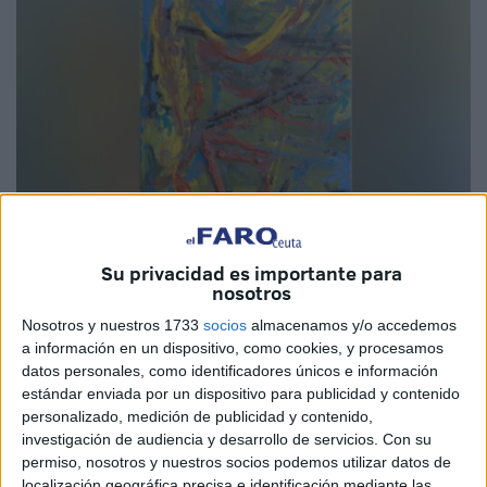
Imagen cedida
Su privacidad es importante para
nosotros
Nosotros y nuestros 1733
socios
almacenamos y/o accedemos
a información en un dispositivo, como cookies, y procesamos
El Servicio de
Museos
de la Ciudad, adscrito a la
datos personales, como identificadores únicos e información
estándar enviada por un dispositivo para publicidad y contenido
Consejería de Educación y Cultura de Ceuta, informa de
personalizado, medición de publicidad y contenido,
que el próximo jueves, día 28, a las ​ 19:30 horas, tendrá
investigación de audiencia y desarrollo de servicios.
Con su
lugar la inauguración de la
exposición
'Contravacío', del
permiso, nosotros y nuestros socios podemos utilizar datos de
pintor Pedro Eguiluz.
localización geográfica precisa e identificación mediante las