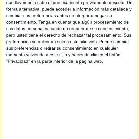
que llevemos a cabo el procesamiento previamente descrito. De
forma alternativa, puede acceder a información más detallada y
No es la primera vez que Pedrajas lleva el nombre de
cambiar sus preferencias antes de otorgar o negar su
Ceuta a tan importante institución, pues ya en 2014
consentimiento.
Tenga en cuenta que algún procesamiento de
Alejandro ganó el premio entonces Excelentísima Señora
sus datos personales puede no requerir de su consentimiento,
pero usted tiene el derecho de rechazar tal procesamiento. Sus
Duquesa de Alba, siendo el escultor ceutí el último en
preferencias se aplicarán solo a este sitio web. Puede cambiar
recibir tan singular premio y en 2019, 1º premio en el
sus preferencias o retirar su consentimiento en cualquier
certamen DCOOP Celebrado también en la Real
momento volviendo a este sitio y haciendo clic en el botón
Academia hispalense. A la ceremonia de entrega de
"Privacidad" en la parte inferior de la página web.
premios, la cual se vió afectada en su aforo debido a las
medidas sanitarias, asistió el Presidente de la Casa de
Ceuta en Sevilla, Juan Carlos Jiménez Gamero, apoyando
al escultor como ya ha hecho en anteriores ocasiones.