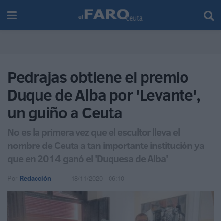
Pedrajas obtiene el premio
Duque de Alba por 'Levante',
un guiño a Ceuta
No es la primera vez que el escultor lleva el
nombre de Ceuta a tan importante institución ya
que en 2014 ganó el 'Duquesa de Alba'
Por
Redacción
18/11/2020 - 06:10