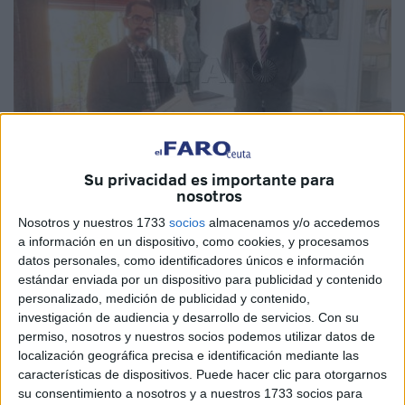
Su privacidad es importante para
nosotros
Cedidas
Nosotros y nuestros 1733
socios
almacenamos y/o accedemos
a información en un dispositivo, como cookies, y procesamos
datos personales, como identificadores únicos e información
estándar enviada por un dispositivo para publicidad y contenido
personalizado, medición de publicidad y contenido,
Este miércoles tuvo lugar la entrega de premios del LXIX
investigación de audiencia y desarrollo de servicios.
Con su
Salón de Otoño de la Real Academia de Bellas Artes de
permiso, nosotros y nuestros socios podemos utilizar datos de
Sevilla en la que el ceutí Alejandro Pedrajas, obtuvo el
localización geográfica precisa e identificación mediante las
características de dispositivos. Puede hacer clic para otorgarnos
prestigioso
premio
Excelentísimo Señor Duque de Alba,
su consentimiento a nosotros y a nuestros 1733 socios para
por su
obra
'Levante' un guiño a nuestra tierra.