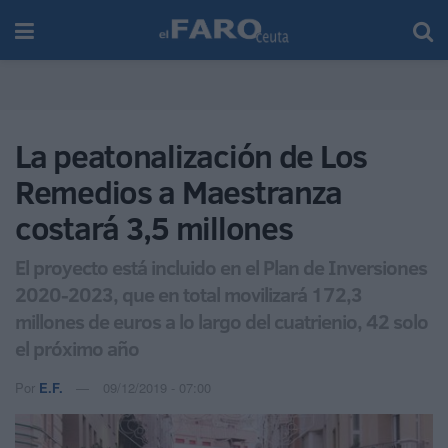
La peatonalización de Los
Remedios a Maestranza
costará 3,5 millones
El proyecto está incluido en el Plan de Inversiones
2020-2023, que en total movilizará 172,3
millones de euros a lo largo del cuatrienio, 42 solo
el próximo año
Por
E.F.
09/12/2019 - 07:00