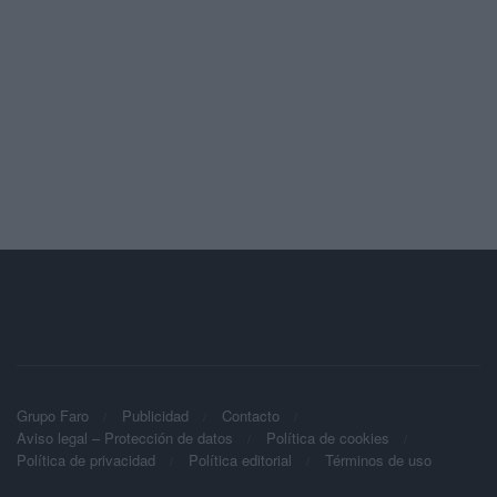
Grupo Faro
Publicidad
Contacto
Aviso legal – Protección de datos
Política de cookies
Política de privacidad
Política editorial
Términos de uso