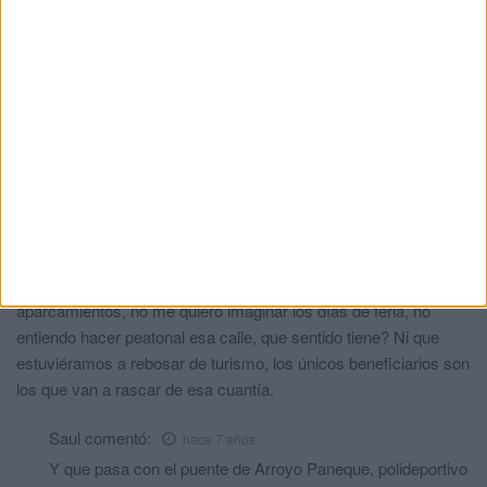
Pues si, manera de desviar dinero. Por qué al final las
cuentas no salen.
Conchi
comentó:
hace 7 años
No lo entiendo donde aparcamos todos ahora?? Porque todas
las calles que comunican con calle real como entramos por
abajo y después marcha atra? Todo sin sentido!!! Estáis
aburridos
Realista
comentó:
hace 7 años
Perfecto a joder más a los comerciantes y menos
aparcamientos, no me quiero imaginar los días de feria, no
entiendo hacer peatonal esa calle, que sentido tiene? Ni que
estuviéramos a rebosar de turismo, los únicos beneficiarios son
los que van a rascar de esa cuantía.
Saul
comentó:
hace 7 años
Y que pasa con el puente de Arroyo Paneque, polideportivo