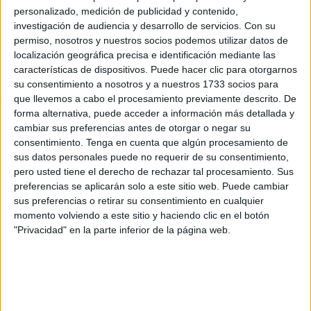
que conecta los Jardines de la Argentina con las Murallas
personalizado, medición de publicidad y contenido,
Reales por un paso subterráneo costará 750.000 euros. En
investigación de audiencia y desarrollo de servicios.
Con su
200.000 se cifra la inversión necesaria para acondicionar
permiso, nosotros y nuestros socios podemos utilizar datos de
la plaza anexa a la
Biblioteca
Pública en Serrano Orive.
localización geográfica precisa e identificación mediante las
características de dispositivos. Puede hacer clic para otorgarnos
En total todas esas actuaciones suman 6,7 millones para
su consentimiento a nosotros y a nuestros 1733 socios para
que llevemos a cabo el procesamiento previamente descrito. De
todo el periodo programado, menos de lo que se prevé
forma alternativa, puede acceder a información más detallada y
destinar (7,05) solo en 2020 a distintos proyectos del Plan
cambiar sus preferencias antes de otorgar o negar su
de Barriadas 2020-2023.
consentimiento.
Tenga en cuenta que algún procesamiento de
sus datos personales puede no requerir de su consentimiento,
Al margen del puente de Arroyo Paneque o la pista de
pero usted tiene el derecho de rechazar tal procesamiento. Sus
atletismo en construcción, casi un millón irá a la nueva
preferencias se aplicarán solo a este sitio web. Puede cambiar
sus preferencias o retirar su consentimiento en cualquier
campaña de aglomerado y 350.000 euros, a las nuevas
momento volviendo a este sitio y haciendo clic en el botón
plazas de aparcamiento y nuevo polideportivo de Zurrón.
"Privacidad" en la parte inferior de la página web.
La renovación del Mercado de Terrones recibirá 225.000
euros en 2020, un millón en 2021 y otro tanto al año
siguiente.
En la zona de Valdeaguas se prevé actuar en 2022 y 2023