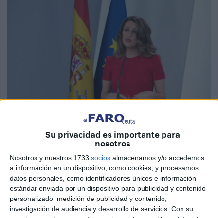
Su privacidad es importante para
nosotros
Imagen cedida
Nosotros y nuestros 1733
socios
almacenamos y/o accedemos
a información en un dispositivo, como cookies, y procesamos
datos personales, como identificadores únicos e información
estándar enviada por un dispositivo para publicidad y contenido
Los máximos responsables de la Confederación de
personalizado, medición de publicidad y contenido,
Empresarios
de Ceuta (CECE), la
Cámara de Comercio
,
investigación de audiencia y desarrollo de servicios.
Con su
UGT
y
CCOO
han pedido en una carta a la vicepresidenta