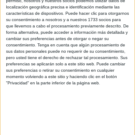
permiso, nosotros y nuestros socios podemos utilizar datos de
segunda del Gobierno central, Yolanda Díaz, una
localización geográfica precisa e identificación mediante las
características de dispositivos. Puede hacer clic para otorgarnos
entrevista apelando a su “probada sensibilidad” para
su consentimiento a nosotros y a nuestros 1733 socios para
trasladarle “personalmente” la “extrema importancia” de
que llevemos a cabo el procesamiento previamente descrito. De
que el Estado no cambie el actual régimen de
forma alternativa, puede acceder a información más detallada y
bonificaciones en las cuotas empresariales a la Seguridad
cambiar sus preferencias antes de otorgar o negar su
consentimiento.
Tenga en cuenta que algún procesamiento de
Social de un 50% por una cantidad fija mensual de 262
sus datos personales puede no requerir de su consentimiento,
euros.
pero usted tiene el derecho de rechazar tal procesamiento. Sus
preferencias se aplicarán solo a este sitio web. Puede cambiar
“Las consecuencias de esta modificación son
sus preferencias o retirar su consentimiento en cualquier
preocupantes para las ciudades de Ceuta y Melilla”,
momento volviendo a este sitio y haciendo clic en el botón
alertan los agentes sociales a la miembro del Ejecutivo
"Privacidad" en la parte inferior de la página web.
central, que en enero aprobó el cambio de sistema a través
de un Real Decreto que fija su entrada en vigor para el
próximo 1 de septiembre.
El propio secretario de Estado de Empleo ha defendido
esta semana que la modificación busca hacer el sistema
“más transparente” y “menos regresivo”, ya que con un