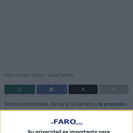
Fotos y vídeo: Quino / Jesús Galindo
Salida extraordinaria. Así se le ha llamado a
la procesión
de la Patrona
por el 75 aniversario de su Coronación
Canónica y así se puede describir lo vivido este sábado en
Ceuta. La Virgen de África ha realizado un gran recorrido
Su privacidad es importante para