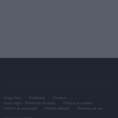
Grupo Faro
Publicidad
Contacto
Aviso legal – Protección de datos
Política de cookies
Política de privacidad
Política editorial
Términos de uso
Grupo Faro © 2023