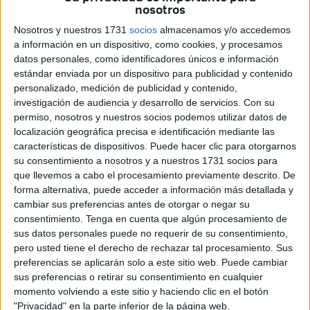
recibiendo el cariño de su pueblo y es que a la Alcaldesa
nosotros
Perpetua de la ciudad nunca se le puede dejar sola.
Nosotros y nuestros 1731
socios
almacenamos y/o accedemos
a información en un dispositivo, como cookies, y procesamos
A las 18:00 horas, las puertas del templo del
Santuario
datos personales, como identificadores únicos e información
Nuestra Señora de África
se abrieron de par en par. El
estándar enviada por un dispositivo para publicidad y contenido
cuerpo de acólitos fue el primero en pisar la plaza para dar
personalizado, medición de publicidad y contenido,
paso a la salida triunfal de la Virgen de África. Ahí estaba
investigación de audiencia y desarrollo de servicios.
Con su
permiso, nosotros y nuestros socios podemos utilizar datos de
su pueblo, esperándola como siempre para acompañarla.
localización geográfica precisa e identificación mediante las
características de dispositivos. Puede hacer clic para otorgarnos
Todos los sentimientos se han multiplicado cuando la han
su consentimiento a nosotros y a nuestros 1731 socios para
visto salir del dintel del templo, se ha escuchado en
que llevemos a cabo el procesamiento previamente descrito. De
repetidas ocasiones el grito de “guapa, guapa y guapa”.
forma alternativa, puede acceder a información más detallada y
Una emotiva jornada que a buen seguro será recordada
cambiar sus preferencias antes de otorgar o negar su
consentimiento.
Tenga en cuenta que algún procesamiento de
por todos los ceutíes.
sus datos personales puede no requerir de su consentimiento,
pero usted tiene el derecho de rechazar tal procesamiento. Sus
Cerraban el cortejo las principales autoridades de la
preferencias se aplicarán solo a este sitio web. Puede cambiar
Ciudad, con su presidente,
Juan Vivas al frente
, así como
sus preferencias o retirar su consentimiento en cualquier
otros miembros del
Gobierno local.
momento volviendo a este sitio y haciendo clic en el botón
"Privacidad" en la parte inferior de la página web.