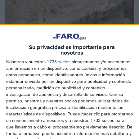
Su privacidad es importante para
nosotros
Nosotros y nuestros 1733
socios
almacenamos y/o accedemos
a información en un dispositivo, como cookies, y procesamos
datos personales, como identificadores únicos e información
estándar enviada por un dispositivo para publicidad y contenido
El Faro de Melilla
personalizado, medición de publicidad y contenido,
investigación de audiencia y desarrollo de servicios.
Con su
permiso, nosotros y nuestros socios podemos utilizar datos de
localización geográfica precisa e identificación mediante las
Un grupo de 18 inmigrantes, entre los que había mujeres y
características de dispositivos. Puede hacer clic para otorgarnos
su consentimiento a nosotros y a nuestros 1733 socios para
menores, han llegado este domingo a plena luz del día a la
que llevemos a cabo el procesamiento previamente descrito. De
playa de la Ensenada de los Galápagos, en Melilla,
forma alternativa, puede acceder a información más detallada y
cuando se encontraba llena de bañistas. Viajaban a bordo