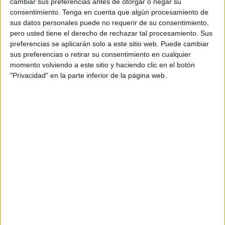
cambiar sus preferencias antes de otorgar o negar su
de una patera, la segunda que logra llegar a la ciudad,
consentimiento.
Tenga en cuenta que algún procesamiento de
sus datos personales puede no requerir de su consentimiento,
proveniente de Marruecos, en apenas tres días.
pero usted tiene el derecho de rechazar tal procesamiento. Sus
preferencias se aplicarán solo a este sitio web. Puede cambiar
La embarcación, impulsada a motor, ha conseguido
sus preferencias o retirar su consentimiento en cualquier
alcanzar pasado el mediodía a toda velocidad la ensenada
momento volviendo a este sitio y haciendo clic en el botón
de los Galápagos, una playa situada entre las rocas de la
"Privacidad" en la parte inferior de la página web.
ciudadela de Melilla La Vieja, ante la mirada de decenas
de bañistas que disfrutaban en ese momento de un baño
en la misma.
El piloto ha situado la zodiac junto a las rocas y han ido
descendiendo los migrantes, que han huido a la carrera
por las escaleras que dan a la carretera de La Alcazaba,
una vía que enlaza por la parte superior con el barrio del
Monte María Cristian y por la inferior con el centro de la
ciudad.
Momentos después han llegado dos embarcaciones de los