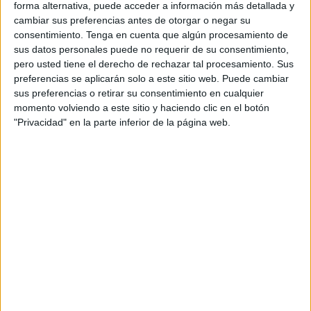
representantes de la
Asociación de Carnavaleros de
forma alternativa, puede acceder a información más detallada y
Ceuta (ACCE)
.
cambiar sus preferencias antes de otorgar o negar su
consentimiento.
Tenga en cuenta que algún procesamiento de
Para formalizar la
inscripción oficial
en el concurso, las
sus datos personales puede no requerir de su consentimiento,
pero usted tiene el derecho de rechazar tal procesamiento. Sus
agrupaciones
deben recopilar y entregar una
preferencias se aplicarán solo a este sitio web. Puede cambiar
documentación requerida
. Es fundamental que los
sus preferencias o retirar su consentimiento en cualquier
interesados accedan a la
Sede Electrónica de la Ciudad
momento volviendo a este sitio y haciendo clic en el botón
Autónoma de Ceuta
para obtener la
Solicitud de
"Privacidad" en la parte inferior de la página web.
participación en el concurso
.
Además de la solicitud, se exige presentar el
certificado
bancario
de la cuenta corriente.
Documentación necesaria para
participar
La documentación se complementa con la entrega del
anexo 2
y el
anexo 4
; también, si es necesario, deberá