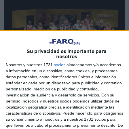
Su privacidad es importante para
nosotros
Imagen de archivo
Nosotros y nuestros 1731
socios
almacenamos y/o accedemos
a información en un dispositivo, como cookies, y procesamos
datos personales, como identificadores únicos e información
estándar enviada por un dispositivo para publicidad y contenido
personalizado, medición de publicidad y contenido,
El
Área de Fiestas
de la Consejería de Educación,
investigación de audiencia y desarrollo de servicios.
Con su
Cultura y Juventud del Gobierno de Ceuta ha emitido un
permiso, nosotros y nuestros socios podemos utilizar datos de
localización geográfica precisa e identificación mediante las
comunicado dirigido a todas las
agrupaciones
que
características de dispositivos. Puede hacer clic para otorgarnos
deseen formar parte del
COAC
2026
. Esta información se
su consentimiento a nosotros y a nuestros 1731 socios para
difunde tras una reunión previa celebrada con los
que llevemos a cabo el procesamiento previamente descrito. De