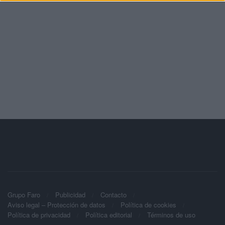
Grupo Faro
Publicidad
Contacto
Aviso legal – Protección de datos
Política de cookies
Política de privacidad
Política editorial
Términos de uso