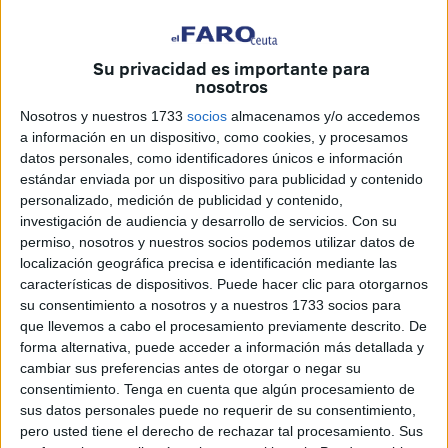
Su privacidad es importante para
nosotros
Nosotros y nuestros 1733
socios
almacenamos y/o accedemos
a información en un dispositivo, como cookies, y procesamos
datos personales, como identificadores únicos e información
estándar enviada por un dispositivo para publicidad y contenido
personalizado, medición de publicidad y contenido,
investigación de audiencia y desarrollo de servicios.
Con su
permiso, nosotros y nuestros socios podemos utilizar datos de
localización geográfica precisa e identificación mediante las
características de dispositivos. Puede hacer clic para otorgarnos
su consentimiento a nosotros y a nuestros 1733 socios para
que llevemos a cabo el procesamiento previamente descrito. De
El encuentro comenzó con un disparo de Manolito al
forma alternativa, puede acceder a información más detallada y
larguero. El Torremolinos empezaba con fuerza el
cambiar sus preferencias antes de otorgar o negar su
encuentro. No había un dominador claro en el partido,
consentimiento.
Tenga en cuenta que algún procesamiento de
sus datos personales puede no requerir de su consentimiento,
pues los dos equipos se jugaban mucho pues no podían
pero usted tiene el derecho de rechazar tal procesamiento. Sus
perder para seguir optando a la permanencia aunque, no