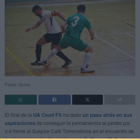
Fotos: Quino
El filial de la
UA Ceutí FS
ha dado
un paso atrás en sus
aspiraciones
de conseguir la permanencia al perder por
3-6 frente al Suspire Café Torremolinos en el encuentro de
la séptima jornada disputado en el ‘
Guillermo Molina
’.