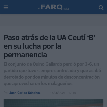
Paso atrás de la UA Ceutí ‘B’
en su lucha por la
permanencia
El conjunto de Quino Gallardo perdió por 3-6, un
partido que tuvo siempre controlado y que acabó
derrotado por dos minutos de desconcentración
que aprovecharon los malagueños
Por
Juan Carlos Sánchez
15/05/2021 - 17:16