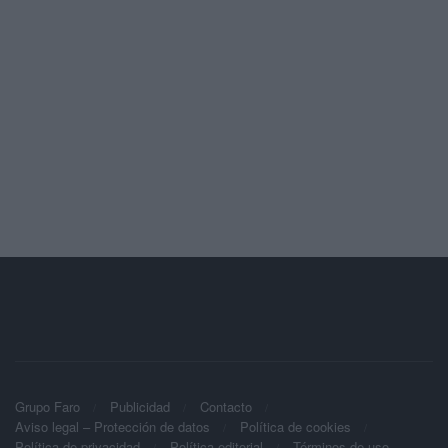
Grupo Faro
Publicidad
Contacto
Aviso legal – Protección de datos
Política de cookies
Política de privacidad
Política editorial
Términos de uso