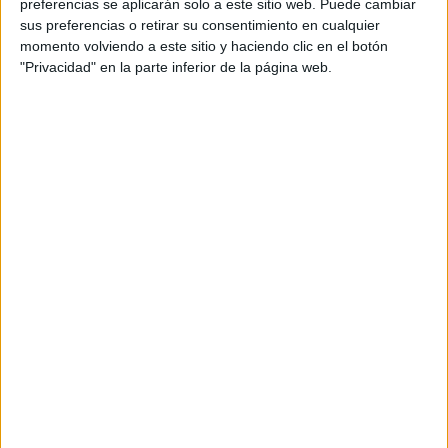
preferencias se aplicarán solo a este sitio web. Puede cambiar
había claras ocasiones en las porterías.
sus preferencias o retirar su consentimiento en cualquier
momento volviendo a este sitio y haciendo clic en el botón
"Privacidad" en la parte inferior de la página web.
En el minuto ocho, Moncho de un fuerte disparo hizo
trabajar por primera vez a Edu. Respondió Bardán pero
paró Sergio Mancilla. También tuvo una clara Pablo
Alamillos pero falló a portería vacía. El partido se había