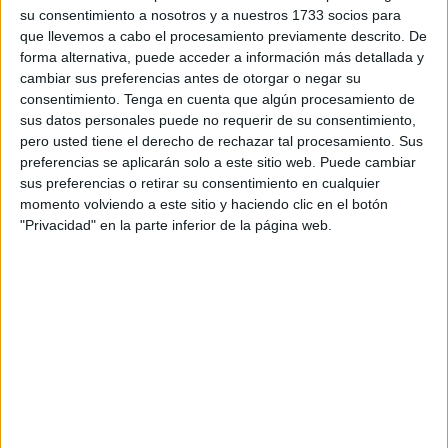
neomedievales de nuestra ciudad.
su consentimiento a nosotros y a nuestros 1733 socios para
que llevemos a cabo el procesamiento previamente descrito. De
Un evento que cuenta con un buen número de corredores,
forma alternativa, puede acceder a información más detallada y
que tratarán de cumplir con todos los kilómetros y cumplir
cambiar sus preferencias antes de otorgar o negar su
con el objetivo final de conseguir la medalla de finisher.
consentimiento.
Tenga en cuenta que algún procesamiento de
sus datos personales puede no requerir de su consentimiento,
Un trail que pese a su corta edad se está convirtiendo en
pero usted tiene el derecho de rechazar tal procesamiento. Sus
preferencias se aplicarán solo a este sitio web. Puede cambiar
un fijo en el calendario deportivo de nuestra ciudad y que
sus preferencias o retirar su consentimiento en cualquier
está logrando alcance nacional e internacional.
momento volviendo a este sitio y haciendo clic en el botón
"Privacidad" en la parte inferior de la página web.
Este sábado llegarán deportistas de varios puntos de la
geografía andaluza, de Madrid e incluso se ha inscrito un
corredor de nacionalidad canadiense. Además, habrá
participación procedente del vecino país con unos 25
corredores y marchadores.
La recogida de dorsales se celebrará este mismo viernes,
en horario de 17:00 horas a 20:30 horas en Baluarte de los
Mallorquines. Con lo que con este evento se iniciará la