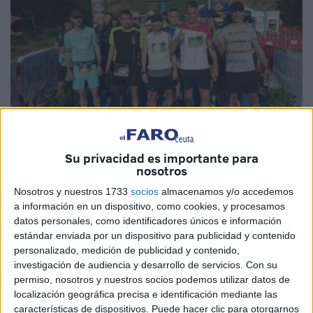
Su privacidad es importante para
nosotros
Imagen de archivo
Nosotros y nuestros 1733
socios
almacenamos y/o accedemos
a información en un dispositivo, como cookies, y procesamos
datos personales, como identificadores únicos e información
estándar enviada por un dispositivo para publicidad y contenido
Llega el '
Trail
Los Fuertes', una prueba importante dentro
personalizado, medición de publicidad y contenido,
del calendario deportivo de Ceuta y que se celebrará este
investigación de audiencia y desarrollo de servicios.
Con su
sábado en los
montes
ceutíes con casi
600 deportistas
permiso, nosotros y nuestros socios podemos utilizar datos de
localización geográfica precisa e identificación mediante las
inscritos
para esta prueba que recorre las fortificaciones
características de dispositivos. Puede hacer clic para otorgarnos