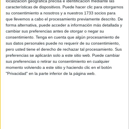
localización geográfica precisa e identificación mediante las
parte del presente. Se habla de nosotros, pero no se
características de dispositivos. Puede hacer clic para otorgarnos
su consentimiento a nosotros y a nuestros 1733 socios para
cuenta con nosotros. Y ahí es donde está uno de los
que llevemos a cabo el procesamiento previamente descrito. De
grandes problemas: la falta de participación real de la
forma alternativa, puede acceder a información más detallada y
juventud en los espacios donde se toman decisiones.
cambiar sus preferencias antes de otorgar o negar su
consentimiento.
Tenga en cuenta que algún procesamiento de
La participación no puede ser un concepto vacío ni una
sus datos personales puede no requerir de su consentimiento,
palabra que se utilice en discursos institucionales sin
pero usted tiene el derecho de rechazar tal procesamiento. Sus
preferencias se aplicarán solo a este sitio web. Puede cambiar
contenido. Participar significa estar, implicarse, opinar,
sus preferencias o retirar su consentimiento en cualquier
decidir y también cuestionar. Significa asumir que lo que
momento volviendo a este sitio y haciendo clic en el botón
ocurre a nuestro alrededor nos afecta directamente y que,
"Privacidad" en la parte inferior de la página web.
por tanto, tenemos la responsabilidad de actuar.
Por eso es fundamental reforzar la presencia de jóvenes
en el Consejo de la Juventud, en los sindicatos, en las
asociaciones y en cualquier espacio colectivo donde se
defiendan derechos. No se trata solo de ocupar un lugar,
sino de construir una voz común, organizada y capaz de
influir. Porque cuando la juventud se organiza, deja de ser