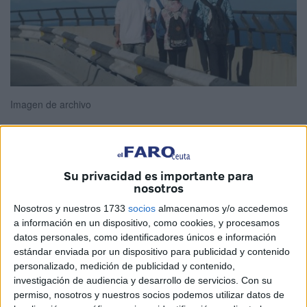
Imagen de archivo
Escribo estas líneas como joven ceutí, desde la
Su privacidad es importante para
nosotros
preocupación, pero también desde la convicción de que
todavía estamos a tiempo de cambiar el rumbo de las
Nosotros y nuestros 1733
socios
almacenamos y/o accedemos
cosas. Vivimos un momento en el que ser joven no es fácil,
a información en un dispositivo, como cookies, y procesamos
datos personales, como identificadores únicos e información
pero sobre todo, un momento en el que no podemos
estándar enviada por un dispositivo para publicidad y contenido
permitirnos el lujo de ser indiferentes.
personalizado, medición de publicidad y contenido,
investigación de audiencia y desarrollo de servicios.
Con su
Durante mucho tiempo se nos ha dicho que la juventud es
permiso, nosotros y nuestros socios podemos utilizar datos de
el futuro. Sin embargo, pocas veces se nos trata como