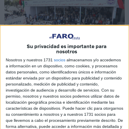
Su privacidad es importante para
nosotros
Nosotros y nuestros 1731
socios
almacenamos y/o accedemos
a información en un dispositivo, como cookies, y procesamos
Marruecos24
datos personales, como identificadores únicos e información
estándar enviada por un dispositivo para publicidad y contenido
personalizado, medición de publicidad y contenido,
investigación de audiencia y desarrollo de servicios.
Con su
permiso, nosotros y nuestros socios podemos utilizar datos de
Los cuatro sindicatos marroquíes que convocaron una
localización geográfica precisa e identificación mediante las
características de dispositivos. Puede hacer clic para otorgarnos
huelga general este miércoles para
protestar contra una
su consentimiento a nosotros y a nuestros 1731 socios para
nueva ley de huelga
aseguraron que la tasa de
que llevemos a cabo el procesamiento previamente descrito. De
participación en su iniciativa alcanzó el 80 %, aunque las
forma alternativa, puede acceder a información más detallada y