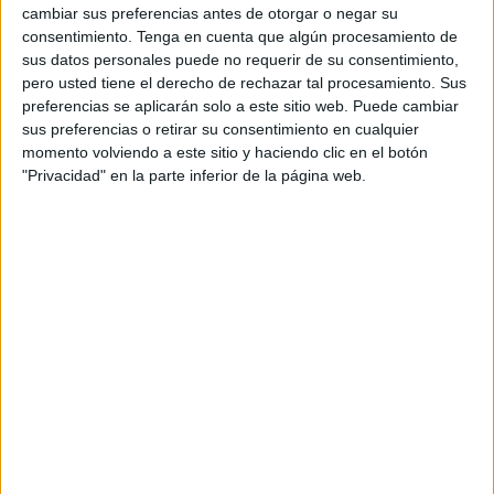
autoridades y la patronal no han dado ninguna cifra.
cambiar sus preferencias antes de otorgar o negar su
consentimiento.
Tenga en cuenta que algún procesamiento de
Según ha informado
EFE
, en un comunicado conjunto, los
sus datos personales puede no requerir de su consentimiento,
sindicatos reiteran que esta huelga, que abarcó tanto al
pero usted tiene el derecho de rechazar tal procesamiento. Sus
preferencias se aplicarán solo a este sitio web. Puede cambiar
sector privado como al público, tenía como objetivo
sus preferencias o retirar su consentimiento en cualquier
protestar contra las restricciones a las libertades
momento volviendo a este sitio y haciendo clic en el botón
sindicales, implementadas mediante la nueva ley, y el
"Privacidad" en la parte inferior de la página web.
aumento de los precios, entre otros.
Se trata de la Unión Nacional de Trabajo en Marruecos
(UNTM), la Confederación Democrática del Trabajo (CDT),
la Organización Democrática del Trabajo (ODT) y la
Federación de Sindicatos Democráticos (FSD), que
cuentan con el respaldo de los partidos de la oposición,
como el Partido del Progreso y del Socialismo (PPS).
Como ha afirmado
EFE
, en su comunicado, las cuatro
organizaciones instaron al Gobierno a "revocar todas las
decisiones y leyes que afectan los logros sociales y los