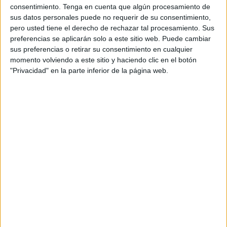
El Gobierno reconoce que seguramente no le ha prestado
consentimiento.
Tenga en cuenta que algún procesamiento de
sus datos personales puede no requerir de su consentimiento,
la suficiente atención al Parque de Santa Catalina, desde
pero usted tiene el derecho de rechazar tal procesamiento. Sus
su inauguración hace dos años y medio aproximadamente.
preferencias se aplicarán solo a este sitio web. Puede cambiar
Así lo manifestó en la jornada de ayer el consejero de
sus preferencias o retirar su consentimiento en cualquier
Gobernación y portavoz del Ejecutivo, Jacob Hachuel,
momento volviendo a este sitio y haciendo clic en el botón
"Privacidad" en la parte inferior de la página web.
quien indicó “no nos hemos dedicado a mantener lo
suficiente este Parque, que no esta conocido, pero que
presenta unas posibilidades inmensas”.
Ahora mismo, Tragsa realiza un proyecto
para la reforma de este espacio público
La polémica sobre este Parque nace de un informe que la
Ciudad le encarga a la empresa Tragsa para que analizara
las razones que provocaba que esta zona, a pesar de los
esfuerzos, no luce como es debido. Para el consejero,
Tragsa ha dado dos razones primordiales: por un lado, que
la causa puede estar en que no se ha repuesto la tierra