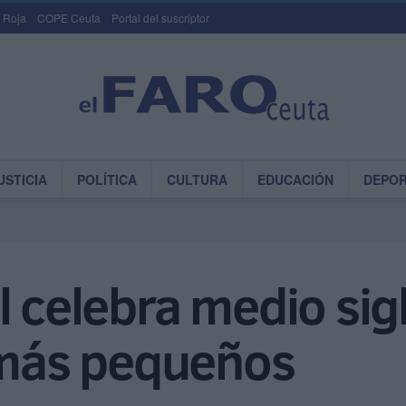
 Roja
COPE Ceuta
Portal del suscriptor
USTICIA
POLÍTICA
CULTURA
EDUCACIÓN
DEPO
l celebra medio si
s más pequeños