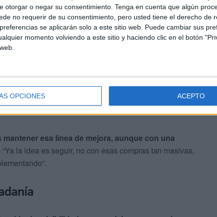
e otorgar o negar su consentimiento.
Tenga en cuenta que algún proc
la
modernización de este servicio, incorporando
de no requerir de su consentimiento, pero usted tiene el derecho de r
referencias se aplicarán solo a este sitio web. Puede cambiar sus pref
es técnicas
. Entre las adquisiciones más recientes
alquier momento volviendo a este sitio y haciendo clic en el botón "Pri
enes y la actualización del puesto de mando avanzado,
 web.
ÁS OPCIONES
ACEPTO
es mantener esa línea de mejora, aunque con una
: “Ya la idea es seguir, no con esas compras tan masivas,
plementando”.
dadanía