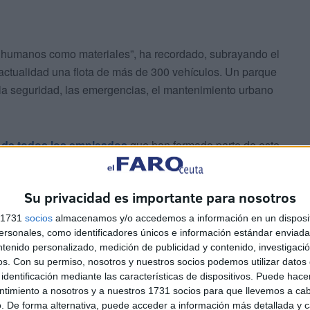
o humanos como materiales”, ha recordado, subrayando el
actualidad una flota de más de 300 vehículos. Un parque
 la seguridad, las emergencias, el mantenimiento urbano
o de todos los empleados
que han formado parte de este
ento y la gratitud a todos los empleados públicos que
que móvil”.
Su privacidad es importante para nosotros
n el
carácter transversal del Parque Móvil
, que da
s 1731
socios
almacenamos y/o accedemos a información en un disposit
sonales, como identificadores únicos e información estándar enviada 
 Cabalgata de Reyes hasta la gestión de crisis como las
ntenido personalizado, medición de publicidad y contenido, investigaci
ientes borrascas,
su papel resulta determinante.
os.
Con su permiso, nosotros y nuestros socios podemos utilizar datos 
identificación mediante las características de dispositivos. Puede hacer
ntimiento a nosotros y a nuestros 1731 socios para que llevemos a ca
. De forma alternativa, puede acceder a información más detallada y 