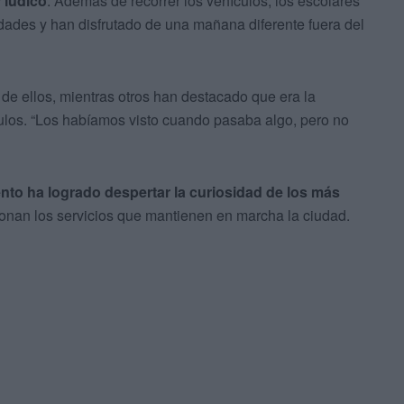
 lúdico
. Además de recorrer los vehículos, los escolares
idades y han disfrutado de una mañana diferente fuera del
de ellos, mientras otros han destacado que era la
ulos. “Los habíamos visto cuando pasaba algo, pero no
nto ha logrado despertar la curiosidad de los más
onan los servicios que mantienen en marcha la ciudad.