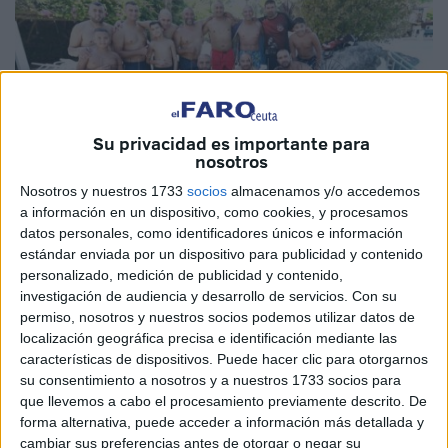
Su privacidad es importante para
nosotros
Nosotros y nuestros 1733
socios
almacenamos y/o accedemos
a información en un dispositivo, como cookies, y procesamos
datos personales, como identificadores únicos e información
Fotos: Reduan Ben Zakour
estándar enviada por un dispositivo para publicidad y contenido
personalizado, medición de publicidad y contenido,
investigación de audiencia y desarrollo de servicios.
Con su
permiso, nosotros y nuestros socios podemos utilizar datos de
No todo iba a ser sobre las
motos
. Tras una mañana sin
localización geográfica precisa e identificación mediante las
características de dispositivos. Puede hacer clic para otorgarnos
parar y sobre ruedas, los más de 200 participantes en la
su consentimiento a nosotros y a nuestros 1733 socios para
concentración motera que se está celebrando en
que llevemos a cabo el procesamiento previamente descrito. De
Ceuta este fin de semana
se han bajado de sus
forma alternativa, puede acceder a información más detallada y
vehículos para disfrutar de un rato de descanso y
cambiar sus preferencias antes de otorgar o negar su