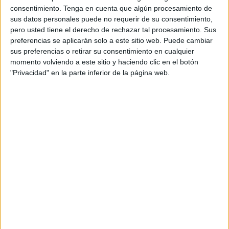
consentimiento.
Tenga en cuenta que algún procesamiento de
desconexión.
sus datos personales puede no requerir de su consentimiento,
pero usted tiene el derecho de rechazar tal procesamiento. Sus
Como no podía ser de otra manera, el lugar escogido para
preferencias se aplicarán solo a este sitio web. Puede cambiar
ello ha sido el
Parque Marítimo
del Mediterráneo. La joya
sus preferencias o retirar su consentimiento en cualquier
de Ceuta, un escenario de visita obligada para todos los
momento volviendo a este sitio y haciendo clic en el botón
que vienen que de fuera.
"Privacidad" en la parte inferior de la página web.
Allí, los moteros, han ido llegando desde las dos de la
tarde para disfrutar de una comida una vez finalizada la
ruta
y la exhibición de trial indoor en el Parque de Juan
Carlos I.
Además de comer y beber algo para refrescarse del calor,
los motoristas han podido compartir entre ellos anécdotas
y aventuras que han vivido con sus motos, estrechar lazos
y forjar nuevas amistades, quedando pendiente
reencontrarse pronto en una nueva concentración en una
nueva ciudad.