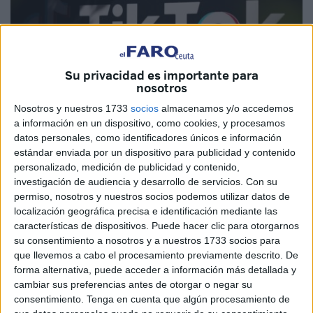
Su privacidad es importante para
nosotros
Nosotros y nuestros 1733
socios
almacenamos y/o accedemos
a información en un dispositivo, como cookies, y procesamos
datos personales, como identificadores únicos e información
Imagen de archivo
estándar enviada por un dispositivo para publicidad y contenido
personalizado, medición de publicidad y contenido,
investigación de audiencia y desarrollo de servicios.
Con su
permiso, nosotros y nuestros socios podemos utilizar datos de
El representante del parlamento federal por el partido RNI,
localización geográfica precisa e identificación mediante las
características de dispositivos. Puede hacer clic para otorgarnos
Al-Mahdi Al-Fatimi, ha pedido la aplicación de medidas
su consentimiento a nosotros y a nuestros 1733 socios para
legales a propósito del uso de la red social de origen chino
que llevemos a cabo el procesamiento previamente descrito. De
TikTok en Marruecos argumentando que la actual difusión
forma alternativa, puede acceder a información más detallada y
de “contenidos sensibles y destructivos sobre los valores
cambiar sus preferencias antes de otorgar o negar su
consentimiento.
Tenga en cuenta que algún procesamiento de
del propio país”, así como los vídeos más ofensivos para