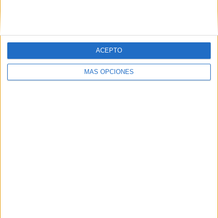
Related
Posts
CCOO acusa a Servilimpce de actuar
como en su etapa privada por culpa del
ACEPTO
"eje del mal"
HACE 49 MINUTOS
MÁS OPCIONES
Ceuta nos necesita
HACE 2 HORAS
No los odio, pero los desprecio
HACE 2 HORAS
Sin pelos en la lengua
HACE 2 HORAS
Refugios climáticos
HACE 2 HORAS
Domingo 9 de agosto de 2026