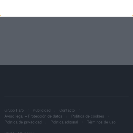
Grupo Faro
Publicidad
Contacto
Aviso legal – Protección de datos
Política de cookies
Política de privacidad
Política editorial
Términos de uso
Grupo Faro © 2023