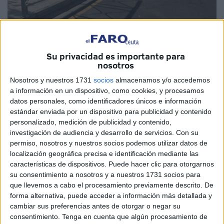
El Faro
Su privacidad es importante para
nosotros
Nosotros y nuestros 1731
socios
almacenamos y/o accedemos
La Delegación del Gobierno se desplaza con todos los
a información en un dispositivo, como cookies, y procesamos
galones a la frontera del Tarajal para ‘inaugurar’ una
datos personales, como identificadores únicos e información
parada de taxis más amplia. Nos cuentan, además, que
estándar enviada por un dispositivo para publicidad y contenido
personalizado, medición de publicidad y contenido,
habilitarán un espacio para que los coches particulares
investigación de audiencia y desarrollo de servicios.
Con su
puedan acercarse para recoger o dejar a sus familias.
permiso, nosotros y nuestros socios podemos utilizar datos de
localización geográfica precisa e identificación mediante las
Que en pleno 2025 algo tan básico como este tipo de
características de dispositivos. Puede hacer clic para otorgarnos
infraestructuras se considere ejemplo de gestión política
su consentimiento a nosotros y a nuestros 1731 socios para
significa o que algo estamos haciendo mal o que nos
que llevemos a cabo el procesamiento previamente descrito. De
forma alternativa, puede acceder a información más detallada y
hemos acostumbrado a vivir en una especie de república
cambiar sus preferencias antes de otorgar o negar su
bananera en donde consentimos todo, hasta este tipo de
consentimiento.
Tenga en cuenta que algún procesamiento de
mamarrachadas.