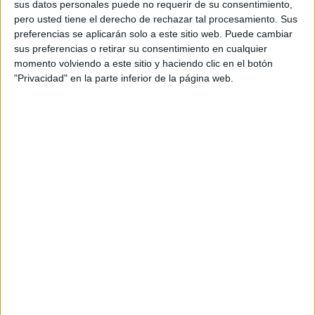
sus datos personales puede no requerir de su consentimiento,
pero usted tiene el derecho de rechazar tal procesamiento. Sus
Nos venden que están poniendo a nuestra ciudad donde
preferencias se aplicarán solo a este sitio web. Puede cambiar
debe estar, “a la vanguardia de la entrada y salida de
sus preferencias o retirar su consentimiento en cualquier
personas dentro de la Unión Europea”. Hombre, viendo las
momento volviendo a este sitio y haciendo clic en el botón
"Privacidad" en la parte inferior de la página web.
recientes colas tercermundistas, inhumanas y atentatorias
contra los derechos humanos más básicos, me parece que
hablar de vanguardia es un auténtico atropello.
Llevamos semanas con bloqueos a los que no se da una
explicación. Porque si grave es que se produzcan esas
retenciones, bloqueándose incluso la carretera nacional
como sucedió la semana pasada, más aún lo es que no se
facilite ningún tipo de información a todas esas personas.
Se permite que pasen más tres horas bloqueadas sin
ponerse ningún tipo de medio.
Sí, puede haber una excelente parada de taxis, pero como
el servicio público se quede atrapado o las personas