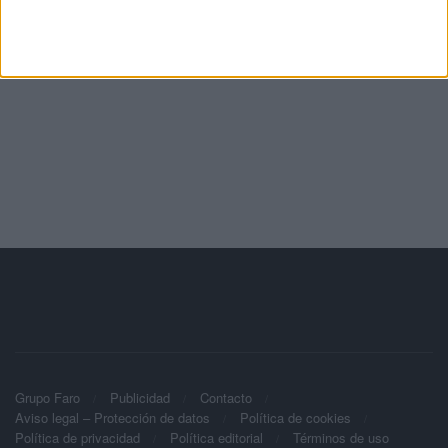
Grupo Faro
Publicidad
Contacto
Aviso legal – Protección de datos
Política de cookies
Política de privacidad
Política editorial
Términos de uso