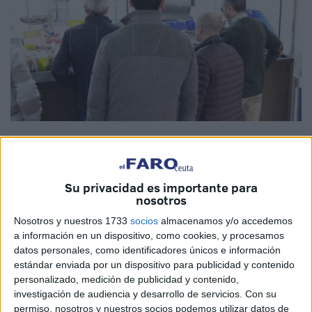
Imagen de archivo
Su privacidad es importante para
nosotros
La
paga extra
de
Navidad
para pensionistas está a la
Nosotros y nuestros 1733
socios
almacenamos y/o accedemos
vuelta de la esquina y los jubilados de Ceuta ya están
a información en un dispositivo, como cookies, y procesamos
pendientes de las fechas para cobrarla.
datos personales, como identificadores únicos e información
estándar enviada por un dispositivo para publicidad y contenido
La
Seguridad Social
dispone que la mayoría de las
personalizado, medición de publicidad y contenido,
pensiones en España se distribuyen en 14 pagas al año.
investigación de audiencia y desarrollo de servicios.
Con su
Esto significa que, además de las 12 mensualidades
permiso, nosotros y nuestros socios podemos utilizar datos de