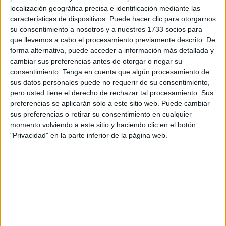
localización geográfica precisa e identificación mediante las
regulares, los
pensionistas
reciben dos pagas
características de dispositivos. Puede hacer clic para otorgarnos
extraordinarias:
una en verano, coincidiendo con el mes
su consentimiento a nosotros y a nuestros 1733 socios para
de junio
, y otra en noviembre, previa a las fiestas
que llevemos a cabo el procesamiento previamente descrito. De
navideñas.
forma alternativa, puede acceder a información más detallada y
cambiar sus preferencias antes de otorgar o negar su
Este dinero adicional representa un alivio económico
consentimiento.
Tenga en cuenta que algún procesamiento de
sus datos personales puede no requerir de su consentimiento,
importante para los pensionistas, quienes las reciben
pero usted tiene el derecho de rechazar tal procesamiento. Sus
automáticamente junto con la mensualidad
preferencias se aplicarán solo a este sitio web. Puede cambiar
correspondiente.
sus preferencias o retirar su consentimiento en cualquier
momento volviendo a este sitio y haciendo clic en el botón
El importe de la paga extraordinaria no es fijo, sino que
"Privacidad" en la parte inferior de la página web.
puede variar dependiendo de ciertos factores, como la
cuantía de la pensión regular. Los pensionistas que hayan
percibido su pensión de manera ininterrumpida durante los
seis meses anteriores al pago de la extra, recibirán una
cantidad equivalente a su pensión mensual.
Sin embargo, las pagas
extraordinarias no son iguales