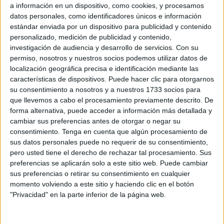
a información en un dispositivo, como cookies, y procesamos
este viernes, en este caso en Urología.
datos personales, como identificadores únicos e información
estándar enviada por un dispositivo para publicidad y contenido
En este nuevo episodio, se ha puesto en contacto con El
personalizado, medición de publicidad y contenido,
Faro una persona a la que le han anulado hasta tres citas,
investigación de audiencia y desarrollo de servicios.
Con su
la última en el día de hoy.
permiso, nosotros y nuestros socios podemos utilizar datos de
localización geográfica precisa e identificación mediante las
Según indica, la primera vez que se canceló esta cita, a
características de dispositivos. Puede hacer clic para otorgarnos
su consentimiento a nosotros y a nuestros 1733 socios para
primeros de noviembre, había un total de 10 pacientes
que llevemos a cabo el procesamiento previamente descrito. De
esperando en la puerta para entrar en consulta, pero un
forma alternativa, puede acceder a información más detallada y
enfermero salió para explicarles que esta tenía que ser
cambiar sus preferencias antes de otorgar o negar su
cambiada de fecha y que serían atendidos más adelante.
consentimiento.
Tenga en cuenta que algún procesamiento de
sus datos personales puede no requerir de su consentimiento,
Tras esto, se personaron en el día indicado para que de
pero usted tiene el derecho de rechazar tal procesamiento. Sus
preferencias se aplicarán solo a este sitio web. Puede cambiar
nuevo un enfermero saliera disculpándose para decirles
sus preferencias o retirar su consentimiento en cualquier
que un problema personal había impedido que el
momento volviendo a este sitio y haciendo clic en el botón
especialista en Urología acudiera al
Hospital
"Privacidad" en la parte inferior de la página web.
Universitario
, por lo que tendría que darles cita para el 4
de diciembre.