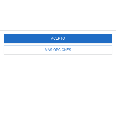
Tags:
Hospital
Salud
Sanidad
Related
Posts
Disparos en el Príncipe y un herido por
ACEPTO
arma blanca
HACE 7 HORAS
MÁS OPCIONES
Ingesa presta 329 asistencias en Ceuta
en 24 horas por la presión migratoria
HACE 13 HORAS
La Policía investiga la violación de una
menor en Ceuta
HACE 17 HORAS
Treinta duchas y diez baños para atender
a los inmigrantes