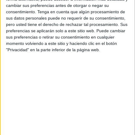
femeninas.
cambiar sus preferencias antes de otorgar o negar su
consentimiento.
Tenga en cuenta que algún procesamiento de
Se citarán los tiradores habituales que practican en el día
sus datos personales puede no requerir de su consentimiento,
a día con estas escuelas del
ICD
. Todos ellos realizarán
pero usted tiene el derecho de rechazar tal procesamiento. Sus
preferencias se aplicarán solo a este sitio web. Puede cambiar
diferentes combates en los que reinarán en todo momento
sus preferencias o retirar su consentimiento en cualquier
la deportividad. En el evento estarán presentes familiares y
momento volviendo a este sitio y haciendo clic en el botón
amigos de los tiradores, que comprobarán de primera
"Privacidad" en la parte inferior de la página web.
mano la evolución que están teniendo con los
entrenamientos que realizan durante este año y los años
que practican esta modalidad deportiva.
Con esta iniciativa también se intenta llegar a los jóvenes
de las escuelas para que se hagan con la licencia
federativa y poder participar en torneos que se celebren
fuera de nuestra ciudad. Aunque sea un deporte
minoritario sigue estando dentro de las escuelas del ICD y
todos los años cuentan con niños y niñas para realizar
dicho deporte.