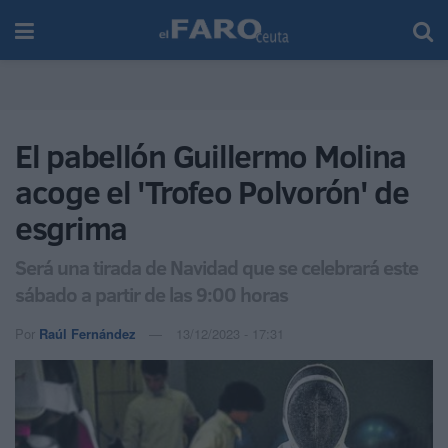
El pabellón Guillermo Molina
acoge el 'Trofeo Polvorón' de
esgrima
Será una tirada de Navidad que se celebrará este
sábado a partir de las 9:00 horas
Por
Raúl Fernández
13/12/2023 - 17:31