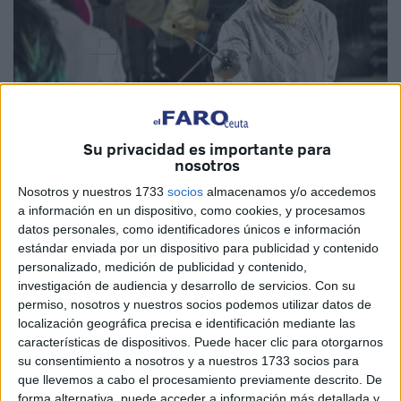
Su privacidad es importante para
nosotros
Imagen de archivo
Nosotros y nuestros 1733
socios
almacenamos y/o accedemos
a información en un dispositivo, como cookies, y procesamos
datos personales, como identificadores únicos e información
estándar enviada por un dispositivo para publicidad y contenido
El pabellón
Guillermo Molina
acogerá este sábado en
personalizado, medición de publicidad y contenido,
Ceuta a partir de las 9:00 horas el
'Trofeo Polvorón
2023'.
investigación de audiencia y desarrollo de servicios.
Con su
permiso, nosotros y nuestros socios podemos utilizar datos de
Una oportunidad para todos los amantes y sobre todo
localización geográfica precisa e identificación mediante las
practicantes de esta modalidad deportiva.
características de dispositivos. Puede hacer clic para otorgarnos
su consentimiento a nosotros y a nuestros 1733 socios para
Será una tirada para esta época navideña donde tomará
que llevemos a cabo el procesamiento previamente descrito. De
parte los floretes de las categorías masculinas y
forma alternativa, puede acceder a información más detallada y