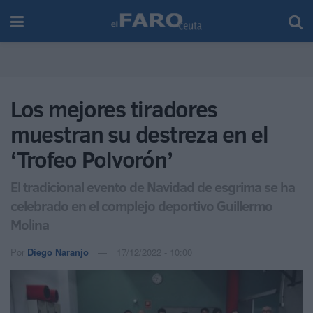
Los mejores tiradores
muestran su destreza en el
‘Trofeo Polvorón’
El tradicional evento de Navidad de esgrima se ha
celebrado en el complejo deportivo Guillermo
Molina
Por
Diego Naranjo
17/12/2022 - 10:00