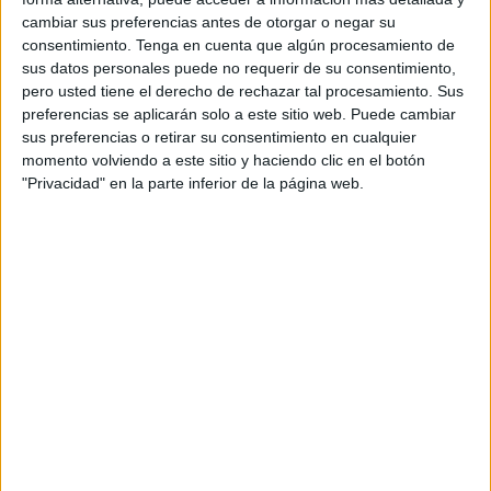
cambiar sus preferencias antes de otorgar o negar su
Se han citado una veintena de tiradores, los que
consentimiento.
Tenga en cuenta que algún procesamiento de
normalmente practican en el día a día con estas escuelas
sus datos personales puede no requerir de su consentimiento,
pero usted tiene el derecho de rechazar tal procesamiento. Sus
del ICD. Todos ellos han realizando diferentes combates
preferencias se aplicarán solo a este sitio web. Puede cambiar
en los que han reinado en todo momento la deportividad.
sus preferencias o retirar su consentimiento en cualquier
En el evento también han estado presentes familiares y
momento volviendo a este sitio y haciendo clic en el botón
amigos de los tiradores, que comprobaron de primera
"Privacidad" en la parte inferior de la página web.
mano la evolución que están teniendo con los
entrenamientos que han realizado durante este año y los
años que han practicado esta modalidad deportiva.
En esta prueba se ha contado tanto con niños como
adultos amantes de este deporte en definitiva que están
disfrutando de un día en ‘familia’ que es para lo que está
hecho este evento.
Ha consistido en una exhibición de tiradas de florete para
celebrar las fiestas navideñas y cerrar el año realizando el