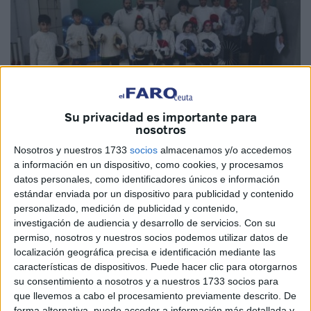
Su privacidad es importante para
nosotros
Nosotros y nuestros 1733
socios
almacenamos y/o accedemos
a información en un dispositivo, como cookies, y procesamos
Fotos: Quino
datos personales, como identificadores únicos e información
estándar enviada por un dispositivo para publicidad y contenido
personalizado, medición de publicidad y contenido,
investigación de audiencia y desarrollo de servicios.
Con su
El
‘Guillermo Molina’
ha acogido este sábado, el
permiso, nosotros y nuestros socios podemos utilizar datos de
tradicional Torneo de Navidad de esgrima, concretamente
localización geográfica precisa e identificación mediante las
características de dispositivos. Puede hacer clic para otorgarnos
el ‘Trofeo Polvorón’. Este evento ha sido organizado por el
su consentimiento a nosotros y a nuestros 1733 socios para
Instituto Ceutí de Deportes (ICD)
y el
club Esgrima
de
que llevemos a cabo el procesamiento previamente descrito. De
Ceuta.
forma alternativa, puede acceder a información más detallada y