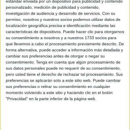
estándar enviada por un dispositivo para publicidad y contenido
julio.
personalizado, medición de publicidad y contenido,
investigación de audiencia y desarrollo de servicios.
Con su
Si habitualmente la prensa nacional y las revistas llegaban
permiso, nosotros y nuestros socios podemos utilizar datos de
localización geográfica precisa e identificación mediante las
a la ciudad a primera hora de la mañana, problemas en su
características de dispositivos. Puede hacer clic para otorgarnos
distribución de los que no se ha dado explicación a los
su consentimiento a nosotros y a nuestros 1733 socios para
clientes han provocado que esté repartiéndose tardísimo o,
que llevemos a cabo el procesamiento previamente descrito. De
como ha ocurrido este sábado, a las dos de la tarde
forma alternativa, puede acceder a información más detallada y
cuando ya los 13 puntos de venta que existen en Ceuta
cambiar sus preferencias antes de otorgar o negar su
consentimiento.
Tenga en cuenta que algún procesamiento de
han cerrado.
sus datos personales puede no requerir de su consentimiento,
pero usted tiene el derecho de rechazar tal procesamiento. Sus
La empresa
que se encarga de esa distribución, radicada
preferencias se aplicarán solo a este sitio web. Puede cambiar
en Jerez, es la que asiste a Ceuta trasladando a diario la
sus preferencias o retirar su consentimiento en cualquier
prensa en papel de tirada nacional así como otros
momento volviendo a este sitio y haciendo clic en el botón
productos de lectura y coleccionables. De esta manera los
"Privacidad" en la parte inferior de la página web.
suscriptores fieles y los que la pueden comprar de manera
ocasional disponen de esta mercancía que es repartida en
la ciudad por una persona encargada de ello, ajena a esa
tardanza.