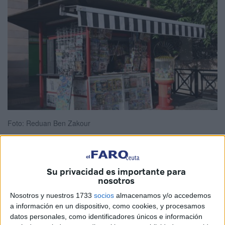
Foto: Reduan Ben Zakour
Su privacidad es importante para
Ceuta, sin prensa nacional ni revistas. Los fieles lectores y
nosotros
suscriptores de estos productos están siendo
Nosotros y nuestros 1733
socios
almacenamos y/o accedemos
discriminados respecto de los residentes en cualquier otro
a información en un dispositivo, como cookies, y procesamos
lugar de España. Algo que está siendo especialmente
datos personales, como identificadores únicos e información
sangrante esta semana pero lleva ya notándose desde