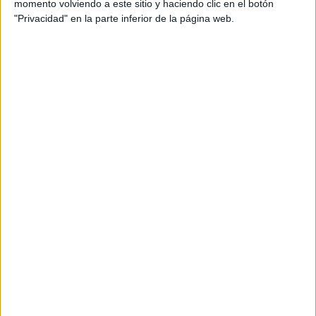
momento volviendo a este sitio y haciendo clic en el botón
"Privacidad" en la parte inferior de la página web.
Planificación de las plazas de la OEP 2020
Las características principales de la planificación de la
OEP 2020 son las siguientes:
Para el estudio y propuesta de la distribución de
plazas se ha continuado con la metodología que se
utilizó por primera vez el año pasado, basada en una
planificación trienal y con una filosofía de “base 0”, es
decir, se parte de las necesidades actuales y de la
previsión de las necesidades futuras.
Se ha analizado el comportamiento de cada cuerpo o