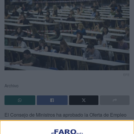
EFE
Archivo
El Consejo de Ministros ha aprobado la Oferta de Empleo
Público (
OEP
) para 2020, que alcanza un total de 28.055
plazas.