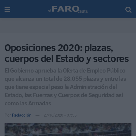
Oposiciones 2020: plazas,
cuerpos del Estado y sectores
El Gobierno aprueba la Oferta de Empleo Público
que alcanza un total de 28.055 plazas y entre las
que tiene especial peso la Administración del
Estado, las Fuerzas y Cuerpos de Seguridad así
como las Armadas
Por
Redacción
27/10/2020 - 07:35