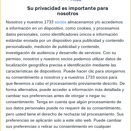
Su privacidad es importante para
Del conjunto de
plazas
de la OEP 2020, hoy se aprueban
nosotros
20.658 plazas para la Administración Pública Estatal, que
Nosotros y nuestros 1733
socios
almacenamos y/o accedemos
se suman a las 7.397 ya aprobadas: 5.540 para Fuerzas y
a información en un dispositivo, como cookies, y procesamos
Cuerpos de Seguridad del Estado (FCSE) y 1.857 para las
datos personales, como identificadores únicos e información
Fuerzas Armadas (FFAA).
estándar enviada por un dispositivo para publicidad y contenido
personalizado, medición de publicidad y contenido,
La OEP 2020 es similar a la de 2019, que llegó a alcanzar
investigación de audiencia y desarrollo de servicios.
Con su
33.793 plazas, pero si excluimos de aquella cifra las
permiso, nosotros y nuestros socios podemos utilizar datos de
localización geográfica precisa e identificación mediante las
plazas de los procesos extraordinarios (5.254 para
características de dispositivos. Puede hacer clic para otorgarnos
estabilización del empleo público, que este año ya no hay
su consentimiento a nosotros y a nuestros 1733 socios para
que convocar, y 383 para cubrir los efectos del Brexit),
que llevemos a cabo el procesamiento previamente descrito. De
sumaba 28.156, cifra aproximada a la OEP de este año.
forma alternativa, puede acceder a información más detallada y
cambiar sus preferencias antes de otorgar o negar su
consentimiento.
Tenga en cuenta que algún procesamiento de
Distribución de las plazas OEP 2020
sus datos personales puede no requerir de su consentimiento,
pero usted tiene el derecho de rechazar tal procesamiento. Sus
preferencias se aplicarán solo a este sitio web. Puede cambiar
sus preferencias o retirar su consentimiento en cualquier