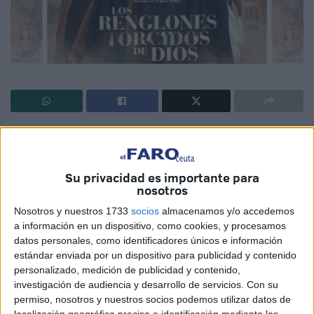
Vengo yo a ser el ejemplo del Perogrullo si les digo que la
salud es cosa seria, a buen seguro, aunque con matices,
el mayor bien del que disponen las personas. La salud
Su privacidad es importante para
nosotros
mental es una parte importantísima y muy poco visibilizada
de aquello a lo que nos estamos refiriendo, denostada por
Nosotros y nuestros 1733
socios
almacenamos y/o accedemos
ser difícil comprobar un mal que nos aqueja de manera
a información en un dispositivo, como cookies, y procesamos
datos personales, como identificadores únicos e información
potencialmente devastadora y que no suele notarse a
estándar enviada por un dispositivo para publicidad y contenido
simple vista. Pero nunca hay que subestimar el bienestar
personalizado, medición de publicidad y contenido,
que proviene del cerebro.
investigación de audiencia y desarrollo de servicios.
Con su
permiso, nosotros y nuestros socios podemos utilizar datos de
La película que nos atañe explora los peligrosos senderos