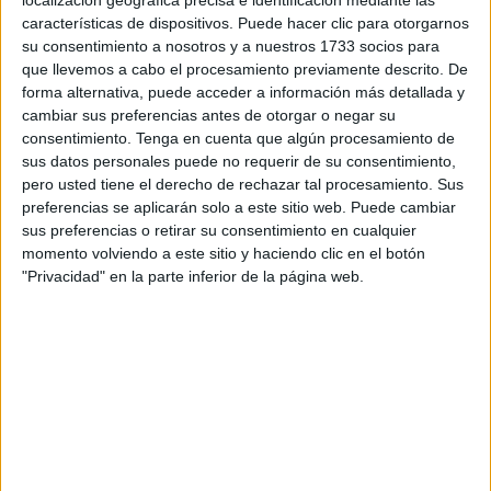
localización geográfica precisa e identificación mediante las
de lo que denominan locura, basada en la obra maestra de
características de dispositivos. Puede hacer clic para otorgarnos
su consentimiento a nosotros y a nuestros 1733 socios para
la literatura española Los renglones torcidos de Dios, de
que llevemos a cabo el procesamiento previamente descrito. De
Torcuato Luca de Tena. En este thriller psicológico se le
forma alternativa, puede acceder a información más detallada y
propone al espectador el dilema de las dos posibles caras
cambiar sus preferencias antes de otorgar o negar su
de una verdad que deben descubrir acompañando a la
consentimiento.
Tenga en cuenta que algún procesamiento de
sus datos personales puede no requerir de su consentimiento,
protagonista en su viaje tortuoso por las tripas de un
pero usted tiene el derecho de rechazar tal procesamiento. Sus
sanatorio, centro psiquiátrico o manicomio, todos ellos,
preferencias se aplicarán solo a este sitio web. Puede cambiar
calificativos que los personajes de la cinta le atribuyen.
sus preferencias o retirar su consentimiento en cualquier
momento volviendo a este sitio y haciendo clic en el botón
La historia está ambientada en los años setenta, y gira en
"Privacidad" en la parte inferior de la página web.
torno a una investigadora, o eso dice, que se infiltra en
dicho lugar para investigar la muerte de uno de los
pacientes, sin embargo, conforme van pasando los días, el
director, o eso dice, (el siempre eficaz Eduard Fernández,
uno de los grandes de la pantalla en España) y sus
teorías, hacen dudar de la cordura de la protagonista, que
interpreta con una elegancia y estoicismo gélido y