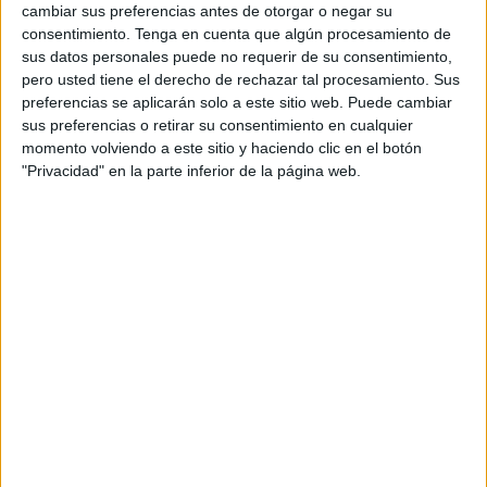
cambiar sus preferencias antes de otorgar o negar su
y control, no tiene justificación. La seguridad que
consentimiento.
Tenga en cuenta que algún procesamiento de
supuestamente tenemos asentada en Ceuta, y no digo que
sus datos personales puede no requerir de su consentimiento,
no hagan su trabajo, pero en general no atinan en cómo
pero usted tiene el derecho de rechazar tal procesamiento. Sus
educar, asistir, dar seguridad y confianza a la ciudadanía,
preferencias se aplicarán solo a este sitio web. Puede cambiar
¿a que se debe?
sus preferencias o retirar su consentimiento en cualquier
momento volviendo a este sitio y haciendo clic en el botón
Que Dios nos coja confesados , a lah y smahna u gfirna
"Privacidad" en la parte inferior de la página web.
dunubana uy tub 3lina inshaalah.
Que Dios colme de paciencia a su familia y la de los
demás con trágicos sucesos anteriores.
Basta ya, lah y khodd el hak
Related
Posts
La Policía expulsa a Marruecos al
detenido tras entrar en una casa y