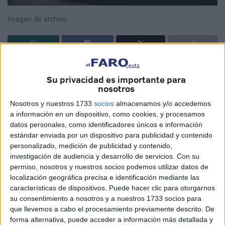
Imagen de archivo
Este sábado es un nuevo día de luto en Ceuta por otro
Su privacidad es importante para
asesinato a sangre fría de un chaval de 15 años
nosotros
aproximadamente. Ramadán Mubarak, mes sagrado
Nosotros y nuestros 1733
socios
almacenamos y/o accedemos
musulmán de paz, armonía, convivencia, compartir,
a información en un dispositivo, como cookies, y procesamos
reflexionar, corregir, modificar nuestras conductas y
datos personales, como identificadores únicos e información
acciones, hacer las paces por enfado u cualquier
estándar enviada por un dispositivo para publicidad y contenido
problema.
personalizado, medición de publicidad y contenido,
investigación de audiencia y desarrollo de servicios.
Con su
Hoy Ceuta amanece decaída con la incertidumbre del por
permiso, nosotros y nuestros socios podemos utilizar datos de
localización geográfica precisa e identificación mediante las
qué o el qué está pasando en Ceuta con nuestros jóvenes.
características de dispositivos. Puede hacer clic para otorgarnos
Por cualquier cosa, por más grave que sea, sacar un arma
su consentimiento a nosotros y a nuestros 1733 socios para
y disparar a la cabeza de un joven de la edad que sea,
que llevemos a cabo el procesamiento previamente descrito. De
esta vez de 15 años aproximadamente, con tanta autoridad
forma alternativa, puede acceder a información más detallada y