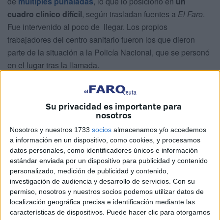
de
múltiples puñaladas
, lo que lo posicionó en
un
cuadro clínico difícil
, según trasladan fuentes a
El Faro
.
Fue intervenido al poco de llegar. Los propios
trabajadores del centro sanitario fueron los que dieron
parte de la situación a la Policía Nacional, que se personó
en el lugar tras la llamada.
La pelea, que se produjo a las 21 horas en la zona del
zoco de la barriada del Príncipe, se saldó con su
Su privacidad es importante para
desplazamiento en ambulancia
hasta el clínico de Loma
nosotros
Colmenar. Se detectó que el joven
sufría un neumotórax
,
Nosotros y nuestros 1733
socios
almacenamos y/o accedemos
por lo que inmediatamente pasó a la planta de cirugía.
a información en un dispositivo, como cookies, y procesamos
datos personales, como identificadores únicos e información
Esta afección ocurre cuando se escapa aire del pulmón y
estándar enviada por un dispositivo para publicidad y contenido
el mismo se acumula entre este y la pared torácica. Ello
personalizado, medición de publicidad y contenido,
investigación de audiencia y desarrollo de servicios.
Con su
ejerce
presión sobre el órgano
, lo que impide respirar de
permiso, nosotros y nuestros socios podemos utilizar datos de
forma óptima. Se estima que el hombre recibió en torno a
localización geográfica precisa e identificación mediante las
unas once
puñaladas
en el acto de agresión, repartidas
características de dispositivos. Puede hacer clic para otorgarnos