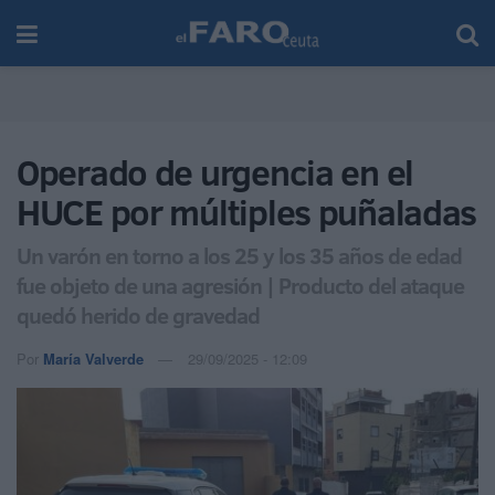
Operado de urgencia en el
HUCE por múltiples puñaladas
Un varón en torno a los 25 y los 35 años de edad
fue objeto de una agresión | Producto del ataque
quedó herido de gravedad
Por
María Valverde
29/09/2025 - 12:09