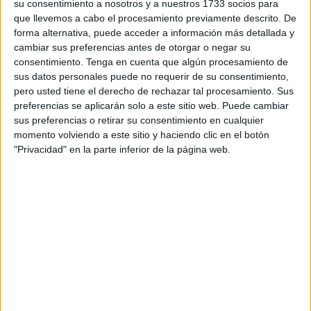
en diferentes zonas de su cuerpo.
su consentimiento a nosotros y a nuestros 1733 socios para
que llevemos a cabo el procesamiento previamente descrito. De
No ha habido, por el momento, ninguna detención ni
forma alternativa, puede acceder a información más detallada y
tampoco se ha presentado una denuncia formal. Sin
cambiar sus preferencias antes de otorgar o negar su
consentimiento.
Tenga en cuenta que algún procesamiento de
embargo, aunque haya sido presentada, al tratarse de un
sus datos personales puede no requerir de su consentimiento,
delito de interés público,
se persigue de oficio
. El cuerpo
pero usted tiene el derecho de rechazar tal procesamiento. Sus
de Policía Nacional investiga lo ocurrido para esclarecer
preferencias se aplicarán solo a este sitio web. Puede cambiar
los hechos.
sus preferencias o retirar su consentimiento en cualquier
momento volviendo a este sitio y haciendo clic en el botón
"Privacidad" en la parte inferior de la página web.
Criminalidad
Los datos más recientes que reflejan el nivel de
criminalidad en Ceuta responden a mediados de
septiembre. El Instituto Nacional de Estadística reveló que
tanto la ciudad como su vecina Melilla
están en los
primeros puestos de los registros
.
Ambas, tanto en la tasa de adultos como en la de menores,
superaron con creces al resto de regiones de España.