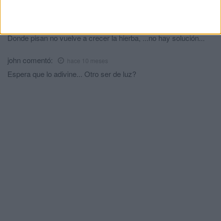
Tranquilos en Ceuta no pasa nada
Juan Pérez
comentó:
hace 10 meses
Donde pisan no vuelve a crecer la hierba, ...no hay solución...
john
comentó:
hace 10 meses
Espera que lo adivine... Otro ser de luz?