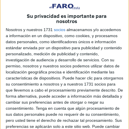
Su privacidad es importante para
nosotros
Nosotros y nuestros 1731
socios
almacenamos y/o accedemos
Los últimos meses han dejado intervenciones llevadas a
a información en un dispositivo, como cookies, y procesamos
cabo por la Guardia Civil enmarcadas en la lucha contra el
datos personales, como identificadores únicos e información
tráfico de drogas. Intervenciones en las que trabajan, codo
estándar enviada por un dispositivo para publicidad y contenido
con codo, las Comandancias de Ceuta y de distintos
personalizado, medición de publicidad y contenido,
investigación de audiencia y desarrollo de servicios.
Con su
puntos del sur peninsular, controladas por los agentes
permiso, nosotros y nuestros socios podemos utilizar datos de
encargados de liderar la lucha antidroga, de plantar cara a
localización geográfica precisa e identificación mediante las
las organizaciones que se estaban dedicando no solo a la
características de dispositivos. Puede hacer clic para otorgarnos
introducción de hachís en grandes cantidades sino,
su consentimiento a nosotros y a nuestros 1731 socios para
que llevemos a cabo el procesamiento previamente descrito. De
también, de personas usando para ello las ‘narcolanchas’.
forma alternativa, puede acceder a información más detallada y
Ayer más de 500 agentes se desplegaron en distintos
cambiar sus preferencias antes de otorgar o negar su
puntos, logrando la detención de casi 50 personas, siete
consentimiento.
Tenga en cuenta que algún procesamiento de
de ellas en Ceuta. Ha habido registros, obtención de
sus datos personales puede no requerir de su consentimiento,
pero usted tiene el derecho de rechazar tal procesamiento. Sus
documentación relevante para las investigaciones... pero
preferencias se aplicarán solo a este sitio web. Puede cambiar