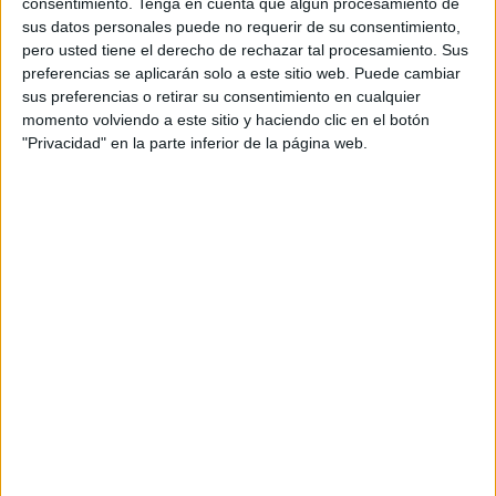
consentimiento.
Tenga en cuenta que algún procesamiento de
sus datos personales puede no requerir de su consentimiento,
pero usted tiene el derecho de rechazar tal procesamiento. Sus
preferencias se aplicarán solo a este sitio web. Puede cambiar
sus preferencias o retirar su consentimiento en cualquier
momento volviendo a este sitio y haciendo clic en el botón
"Privacidad" en la parte inferior de la página web.
Desde mayo y hasta ahora
se han sucedido una serie de
peticiones, recursos, resoluciones y autos que han
terminado ya sobre la mesa del máximo órgano judicial en
la ciudad.
De momento,
todo intento por tomar declaración a los
dos responsables de ambas fuerzas de seguridad han
naufragado
, chocando contra el dictado del propio
juzgado de instrucción respaldado por la Fiscalía.