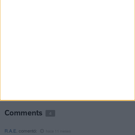
ante los casos de violación y agresiones
HACE 4 HORAS
La filiación de menores avanza con un
grupo de niñas marroquíes
HACE 4 HORAS
El Servicio Marítimo de la Guardia Civil
aborta un pase de inmigrantes en yate
HACE 5 HORAS
El PP exige más policías en las barriadas
y un refuerzo urgente de Extranjería
HACE 6 HORAS
Comments
4
R.A.E.
comentó:
hace 11 meses