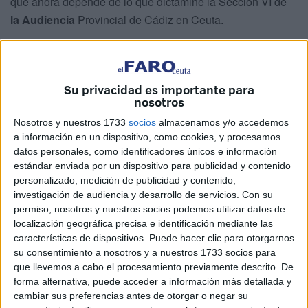
que ahora depende de lo que dictamine la Sección VI de
la Audiencia
Provincial de Cádiz en Ceuta.
Hasta allí ha llegado el último recurso
planteado por
este letrado contra las resoluciones del Juzgado de
Instrucción número 4,
contrarias a que se tome
Su privacidad es importante para
nosotros
declaración al jefe de la UDYCO y a la capitana
responsable del Servicio de Información de la Guardia
Nosotros y nuestros 1733
socios
almacenamos y/o accedemos
Civil
, artífices del atestado que dio pie a esa operación,
a información en un dispositivo, como cookies, y procesamos
datos personales, como identificadores únicos e información
que tuvo que ser explotada tras la aprehensión de hachís
estándar enviada por un dispositivo para publicidad y contenido
oculto en un garaje próximo a las naves del Tarajal y que
personalizado, medición de publicidad y contenido,
llevó a prisión preventiva a los integrantes del llamado
investigación de audiencia y desarrollo de servicios.
Con su
clan de los franceses.
permiso, nosotros y nuestros socios podemos utilizar datos de
localización geográfica precisa e identificación mediante las
características de dispositivos. Puede hacer clic para otorgarnos
Una ruta de recursos y resoluciones
su consentimiento a nosotros y a nuestros 1733 socios para
desde mayo hasta septiembre
que llevemos a cabo el procesamiento previamente descrito. De
forma alternativa, puede acceder a información más detallada y
cambiar sus preferencias antes de otorgar o negar su