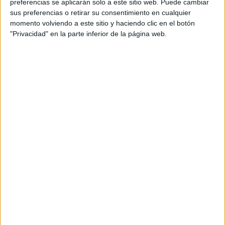
preferencias se aplicarán solo a este sitio web. Puede cambiar
Medicina Interna.
sus preferencias o retirar su consentimiento en cualquier
momento volviendo a este sitio y haciendo clic en el botón
Titulado especialista en Ciencias de la Salud:
"Privacidad" en la parte inferior de la página web.
Reumatología.
Titulado especialista en Ciencias de la Salud:
Medicina Familiar y Comunitaria.
Titulado especialista en Ciencias de la Salud:
Psicología Clínica.
Titulado Sanitario: Médico de Urgencias (Médico de
Urgencias de Atención Primaria).
Enfermero/a.
Enfermero/a Especialista en Enfermería obstétrico-
ginecológico (Matrón/a).