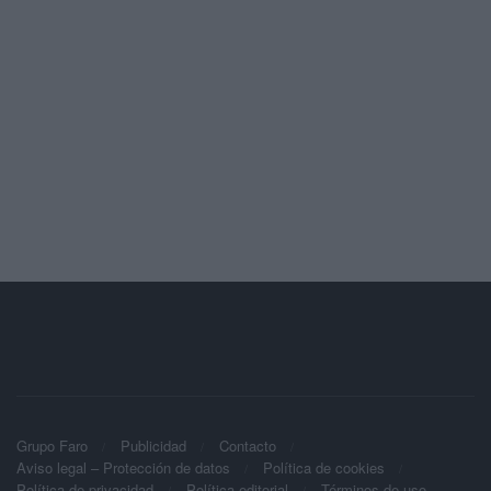
Grupo Faro
Publicidad
Contacto
Aviso legal – Protección de datos
Política de cookies
Política de privacidad
Política editorial
Términos de uso