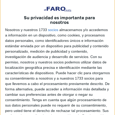
Sindicato de Enfermería (SATSE).
Los exámenes para el acceso a la condición de personal
Su privacidad es importante para
estatutario fijo, convocados por resoluciones de fecha 21
nosotros
de diciembre de 2022, tendrán lugar los días 24 y 25 de
Nosotros y nuestros 1733
socios
almacenamos y/o accedemos
febrero así como el 9 de marzo de 2024 en función de
a información en un dispositivo, como cookies, y procesamos
cada una de las categorías que concurren.
datos personales, como identificadores únicos e información
estándar enviada por un dispositivo para publicidad y contenido
personalizado, medición de publicidad y contenido,
Fechas y horas
investigación de audiencia y desarrollo de servicios.
Con su
permiso, nosotros y nuestros socios podemos utilizar datos de
Día 24 de febrero, 9:30 horas
localización geográfica precisa e identificación mediante las
características de dispositivos. Puede hacer clic para otorgarnos
su consentimiento a nosotros y a nuestros 1733 socios para
Titulado especialista en Ciencias de la Salud:
que llevemos a cabo el procesamiento previamente descrito. De
Alergología.
forma alternativa, puede acceder a información más detallada y
cambiar sus preferencias antes de otorgar o negar su
Titulado especialista en Ciencias de la Salud:
consentimiento.
Tenga en cuenta que algún procesamiento de
Análisis Clínicos.
sus datos personales puede no requerir de su consentimiento,
pero usted tiene el derecho de rechazar tal procesamiento. Sus
Titulado especialista en Ciencias de la Salud: