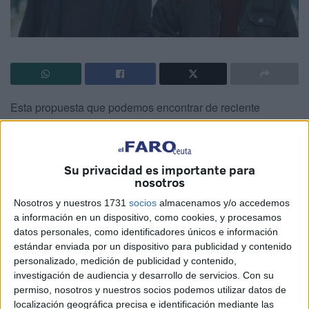
Esta propuesta que podemos encontrar de reciente
estreno en las plataformas de Movistar+ y Filmin pone el
ojo en un colectivo muy numeroso y enormemente
olvidado por la sociedad que no está directamente
Su privacidad es importante para
relacionada, por lo general, familiares y similares.
nosotros
Nosotros y nuestros 1731
socios
almacenamos y/o accedemos
Los directores de Intocable vuelven a la carga con
a información en un dispositivo, como cookies, y procesamos
temática social, pero en este caso no se trata de una
datos personales, como identificadores únicos e información
comedia, siendo cierto que la cinta tiene momentos de
estándar enviada por un dispositivo para publicidad y contenido
alivio argumental; Especiales echa un vistazo a dos
personalizado, medición de publicidad y contenido,
investigación de audiencia y desarrollo de servicios.
Con su
cuidadores, nunca mejor puesta la palabra, de personas
permiso, nosotros y nuestros socios podemos utilizar datos de
con espectro autista de difícil trato y atención, esas que
localización geográfica precisa e identificación mediante las