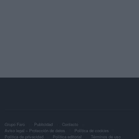
Grupo Faro
Publicidad
Contacto
Aviso legal – Protección de datos
Política de cookies
Política de privacidad
Política editorial
Términos de uso