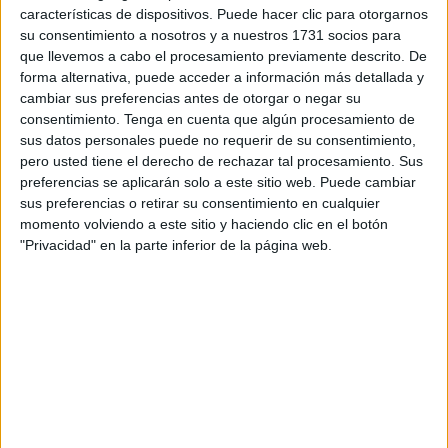
suelen vivir apartadas del mundo y de la sociedad que
características de dispositivos. Puede hacer clic para otorgarnos
debería dar una solución mejor que la falta de respuesta
su consentimiento a nosotros y a nuestros 1731 socios para
que llevemos a cabo el procesamiento previamente descrito. De
ante personas que tienen características y capacidades
forma alternativa, puede acceder a información más detallada y
diferentes a las de la mayoría y que también tienen
cambiar sus preferencias antes de otorgar o negar su
algunas necesidades distintas.
consentimiento.
Tenga en cuenta que algún procesamiento de
sus datos personales puede no requerir de su consentimiento,
La historia transcurre desde el interés casi documental por
pero usted tiene el derecho de rechazar tal procesamiento. Sus
la vida de asociaciones en Francia que sin contar con los
preferencias se aplicarán solo a este sitio web. Puede cambiar
sus preferencias o retirar su consentimiento en cualquier
requisitos para estar en funcionamiento, se hacen cargo de
momento volviendo a este sitio y haciendo clic en el botón
casos de personas que nadie más quiere, y cómo se mira
"Privacidad" en la parte inferior de la página web.
a otro lado en más de un aspecto.