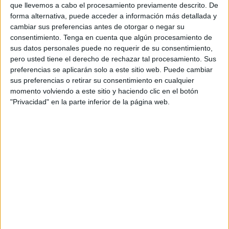
Española de Fútbol, que reúne a todos los estamentos del
que llevemos a cabo el procesamiento previamente descrito. De
forma alternativa, puede acceder a información más detallada y
fútbol español y que ha aprobado las
cuentas anuales del
cambiar sus preferencias antes de otorgar o negar su
ejercicio económico 2023
con el respaldo del 95 por
consentimiento.
Tenga en cuenta que algún procesamiento de
ciento de los asambleístas (registrándose únicamente 4
sus datos personales puede no requerir de su consentimiento,
abstenciones en la votación).
pero usted tiene el derecho de rechazar tal procesamiento. Sus
preferencias se aplicarán solo a este sitio web. Puede cambiar
Los ingresos registrados este año, con 363 millones,
sus preferencias o retirar su consentimiento en cualquier
momento volviendo a este sitio y haciendo clic en el botón
vienen a refrendar la buena salud del órgano rector del
"Privacidad" en la parte inferior de la página web.
fútbol español
, que ha destinado gran parte de esa cifra
(93,9 millones) a ayudas de toda clase al fútbol no
profesional, tanto las distribuidas directamente a clubes de
las distintas categorías y modalidades de fútbol, como a
las federaciones territoriales.
Entre las partidas más importantes destacan los ingresos
por derechos audiovisuales (115,4 millones), los ingresos
por patrocinios (76,2 millones) y los obtenidos por la
participación de las selecciones y la organización de