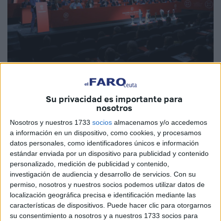
Imagen cedida
Su privacidad es importante para
nosotros
Nosotros y nuestros 1733
socios
almacenamos y/o accedemos
La deportista nacida en Ceuta,
Olga Chaves
, ha estado
a información en un dispositivo, como cookies, y procesamos
presente este martes en la Asamblea General Ordinaria de
datos personales, como identificadores únicos e información
la
Real Federación Española de Fútbol
. Es vocal de la
estándar enviada por un dispositivo para publicidad y contenido
personalizado, medición de publicidad y contenido,
directiva de la propia RFEF y de ahí su participación en
investigación de audiencia y desarrollo de servicios.
Con su
esta reunión.
permiso, nosotros y nuestros socios podemos utilizar datos de
localización geográfica precisa e identificación mediante las
La Ciudad del Fútbol de Las Rozas ha acogido esta
características de dispositivos. Puede hacer clic para otorgarnos
Asamblea General Ordinaria de la Real Federación
su consentimiento a nosotros y a nuestros 1733 socios para