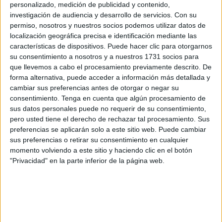
más de 300 solicitudes, superando en solo ese periodo
personalizado, medición de publicidad y contenido,
todas las de 2020.
investigación de audiencia y desarrollo de servicios.
Con su
permiso, nosotros y nuestros socios podemos utilizar datos de
localización geográfica precisa e identificación mediante las
Una oficina que nunca funcionó hasta ahora
características de dispositivos. Puede hacer clic para otorgarnos
su consentimiento a nosotros y a nuestros 1731 socios para
A ese asilo se aferran todos aquellos marroquíes que no
que llevemos a cabo el procesamiento previamente descrito. De
quieren volver de manera voluntaria a su país, también los
forma alternativa, puede acceder a información más detallada y
que intentan evitar las devoluciones que se están
cambiar sus preferencias antes de otorgar o negar su
consentimiento.
Tenga en cuenta que algún procesamiento de
produciendo y que Marruecos acepta solo en el caso de
sus datos personales puede no requerir de su consentimiento,
los que tienen alguna relación con las entradas de mayo.
pero usted tiene el derecho de rechazar tal procesamiento. Sus
preferencias se aplicarán solo a este sitio web. Puede cambiar
La oficina de asilo, que fue inaugurada por el ministro de
sus preferencias o retirar su consentimiento en cualquier
Interior, Jorge Fernández Díaz, nunca funcionó como tal y
momento volviendo a este sitio y haciendo clic en el botón
ha sido precisamente ahora cuando está funcionando al
"Privacidad" en la parte inferior de la página web.
completo atendiendo todas las peticiones que llegan y
contando con asistencia letrada para los inmigrantes así
como presencia de oenegés para comprobar el
procedimiento llevado a cabo.