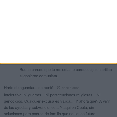
Gracias psoe
La Ceuta marroquí que tú y tus votantes queréis esta cerca.
Gracias por todo.
Chao España
Llimy
comentó:
hace 5 años
Vete por la sombra y todos los que son como tu .o mejor
vete Cataluña. Verás como quieren a España.
Hermanito
comentó:
hace 5 años
Bueno parece que te molestaste porque alguien criticó
al gobierno comunista.
Harto de aguantar...
comentó:
hace 5 años
Intolerable. Ni guerras... Ni persecuciones religiosas... Ni
genocidios. Cualquier excusa es valida.... Y ahora que? A vivir
de las ayudas y subvenciones... Y aqui en Ceuta, sin
soluciones para padres de familia que no tienen futuro.