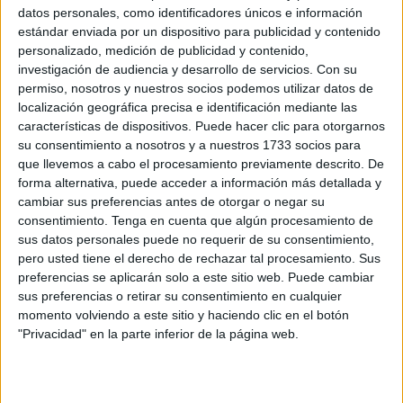
datos personales, como identificadores únicos e información
a través de sus medios. El madrileño se irá a tener los
estándar enviada por un dispositivo para publicidad y contenido
minutos que no iba a poder disfrutar mucho en Segunda
personalizado, medición de publicidad y contenido,
División.
investigación de audiencia y desarrollo de servicios.
Con su
permiso, nosotros y nuestros socios podemos utilizar datos de
“Desde el Club, le deseamos muchísima suerte en su
localización geográfica precisa e identificación mediante las
nueva etapa y estamos seguros de que volverá para
características de dispositivos. Puede hacer clic para otorgarnos
su consentimiento a nosotros y a nuestros 1733 socios para
triunfar en la AD Ceuta FC”, comenta el club en un
que llevemos a cabo el procesamiento previamente descrito. De
comunicado.
forma alternativa, puede acceder a información más detallada y
cambiar sus preferencias antes de otorgar o negar su
Su llegada
consentimiento.
Tenga en cuenta que algún procesamiento de
sus datos personales puede no requerir de su consentimiento,
pero usted tiene el derecho de rechazar tal procesamiento. Sus
Víctor Corral Herranz (Madrid, 2002) fue formado en clubes
preferencias se aplicarán solo a este sitio web. Puede cambiar
madrileños. Su primera experiencia vino de la mano del
sus preferencias o retirar su consentimiento en cualquier
Complutense Alcalá en
Tercera Federación
. Su
momento volviendo a este sitio y haciendo clic en el botón
desempeño llamó la atención del Burgos CF, que lo
"Privacidad" en la parte inferior de la página web.
incorporó para su filial en una división superior.
Su falta de minutos llamó la atención del
Izarra
. En el País