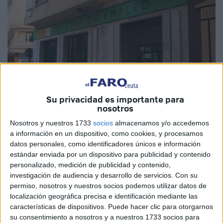
Su privacidad es importante para
nosotros
Nosotros y nuestros 1733
socios
almacenamos y/o accedemos
a información en un dispositivo, como cookies, y procesamos
Archivo
datos personales, como identificadores únicos e información
estándar enviada por un dispositivo para publicidad y contenido
personalizado, medición de publicidad y contenido,
investigación de audiencia y desarrollo de servicios.
Con su
El
SEPE -Servicio Público de Empleo Estatal-
tiene
permiso, nosotros y nuestros socios podemos utilizar datos de
abierta la convocatoria abiertas para varios puestos de
localización geográfica precisa e identificación mediante las
características de dispositivos. Puede hacer clic para otorgarnos
trabajo en Ceuta, una importante oportunidad para
su consentimiento a nosotros y a nuestros 1733 socios para
aquellas personas que necesitan un empleo y que tienen