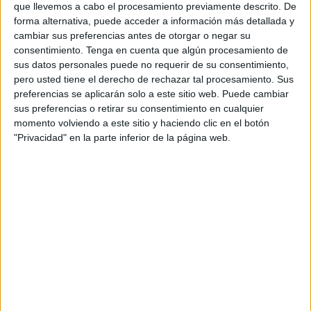
que llevemos a cabo el procesamiento previamente descrito. De
en nuestra ciudad una posibilidad de encontrarlo.
forma alternativa, puede acceder a información más detallada y
cambiar sus preferencias antes de otorgar o negar su
Así, actualmente existen 44 plazas para diversos puestos
consentimiento.
Tenga en cuenta que algún procesamiento de
de trabajo en nuestra ciudad, que van desde arquitectos
sus datos personales puede no requerir de su consentimiento,
pero usted tiene el derecho de rechazar tal procesamiento. Sus
hasta programadores pasando por otros empleos como
preferencias se aplicarán solo a este sitio web. Puede cambiar
cocineros, monitores de deporte, profesores de enseñanza
sus preferencias o retirar su consentimiento en cualquier
secundaria, soldado, sociólogo o administrativo, entre
momento volviendo a este sitio y haciendo clic en el botón
otros. En algunas de las ofertas se da opción a varias
"Privacidad" en la parte inferior de la página web.
plazas, siendo en total 18 convocatorias las que existen
abiertas actualmente por el SEPE en Ceuta, a fecha de
este martes.
Algunas de estas ofertas están recién abiertas, con
finalización de presentación de candidaturas el 4 de
marzo, pero otras acaban esta misma semana o la
siguiente, última de febrero. Todas las plazas que se han
ofertado se pueden ver en este enlace:
https://www.empleate.gob.es/empleo/#/trabajoPublico?