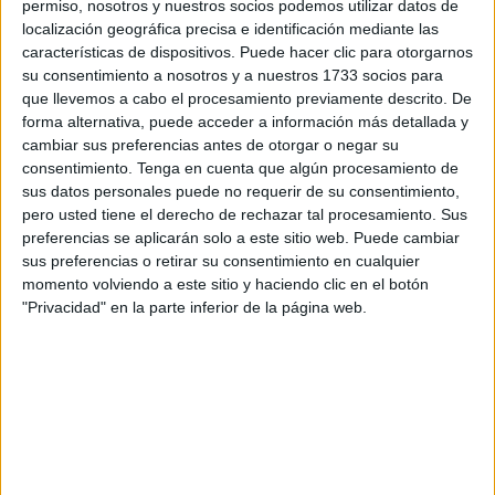
curso 2023-2024 en Ceuta.
permiso, nosotros y nuestros socios podemos utilizar datos de
localización geográfica precisa e identificación mediante las
Rontomé ha anunciado que la oferta se mantiene con
características de dispositivos. Puede hacer clic para otorgarnos
su consentimiento a nosotros y a nuestros 1733 socios para
pocas variaciones como el año anterior. Desde el centro
que llevemos a cabo el procesamiento previamente descrito. De
ceutí se ofertan 30 grados, destacando la implantación del
forma alternativa, puede acceder a información más detallada y
de
Educación Infantil
, que ya va por el tercer curso,
cambiar sus preferencias antes de otorgar o negar su
además de los 11 grados combinados, los 78 másteres y
consentimiento.
Tenga en cuenta que algún procesamiento de
sus datos personales puede no requerir de su consentimiento,
más de 800 cursos, entre otros.
pero usted tiene el derecho de rechazar tal procesamiento. Sus
preferencias se aplicarán solo a este sitio web. Puede cambiar
Asimismo, ha declarado que la UNED mantiene esa
sus preferencias o retirar su consentimiento en cualquier
función social, desde el año 1975, cuyo objetivo era el de
momento volviendo a este sitio y haciendo clic en el botón
ofrecer a diversas personas la idea de que pudieran
"Privacidad" en la parte inferior de la página web.
acceder a la Universidad, desde ámbitos como el mundo
rural o con dificultades geográficas para desplazarse.
En Ceuta se cumplen 48 años de vigencia de la sede y se
sigue manteniendo ese espíritu de permitir el acceso a la
Universidad, sin tener que desplazarse. “La corte de
matriculados más numerosa está por debajo de los 24