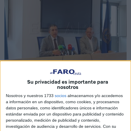
Su privacidad es importante para
Foto: José Antonio López
nosotros
Nosotros y nuestros 1733
socios
almacenamos y/o accedemos
a información en un dispositivo, como cookies, y procesamos
datos personales, como identificadores únicos e información
El director
de la UNED
,
Carlos Rontomé
, junto al
estándar enviada por un dispositivo para publicidad y contenido
secretario de la institución, Enrique Ávila, ha presentado
personalizado, medición de publicidad y contenido,
los objetivos y programa de la universidad para el próximo
investigación de audiencia y desarrollo de servicios.
Con su