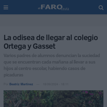
La odisea de llegar al colegio
Ortega y Gasset
Varios padres de alumnos denuncian la suciedad
que se encuentran cada mañana al llevar a sus
hijos al centro escolar, habiendo casos de
picaduras
Por
Beatriz Martínez
18/09/2024 - 18:11