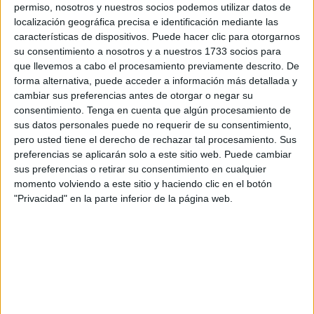
permiso, nosotros y nuestros socios podemos utilizar datos de
auténtica pesadilla.
localización geográfica precisa e identificación mediante las
características de dispositivos. Puede hacer clic para otorgarnos
Según informan desde la Asociación de Madres y Padres
su consentimiento a nosotros y a nuestros 1733 socios para
de Alumnos del centro, la falta de
limpieza
en el exterior
que llevemos a cabo el procesamiento previamente descrito. De
del colegio es algo “lamentable”, ya que los jardines que
forma alternativa, puede acceder a información más detallada y
rodean la zona de Galea, hasta llegar a la ubicación, se
cambiar sus preferencias antes de otorgar o negar su
encuentran llenos de botellas de cristal, cartones y
consentimiento.
Tenga en cuenta que algún procesamiento de
sus datos personales puede no requerir de su consentimiento,
excrementos de perros, provocando que llegar se
pero usted tiene el derecho de rechazar tal procesamiento. Sus
convierta en una auténtica yincana.
preferencias se aplicarán solo a este sitio web. Puede cambiar
sus preferencias o retirar su consentimiento en cualquier
Una situación que perjudica a los ciudadanos, que ven
momento volviendo a este sitio y haciendo clic en el botón
cómo sus vías no están limpias, “pero en especial a los
"Privacidad" en la parte inferior de la página web.
niños y niñas del centro” debido a que “llegan a casa
incluso con picaduras”, expresan estas denunciantes.
Asimismo, indican que estas picaduras continúan
produciéndose incluso si fumigan en el interior del propio
CEIP Ortega y Gasset, debido a que “el exterior da pena”.