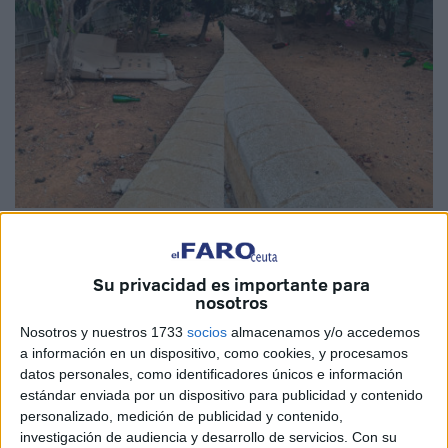
Imágenes cedidas
Su privacidad es importante para
nosotros
Ir al
colegio
es la rutina diaria que los pequeños de las
Nosotros y nuestros 1733
socios
almacenamos y/o accedemos
a información en un dispositivo, como cookies, y procesamos
casas realizan con mayor o menor disposición a ir a clase,
datos personales, como identificadores únicos e información
todas las mañanas realizan el mismo recorrido hasta llegar
estándar enviada por un dispositivo para publicidad y contenido
a sus aulas. Un camino normal que para el alumnado del
personalizado, medición de publicidad y contenido,
Ortega y Gasset
de Ceuta se ha convertido en una
investigación de audiencia y desarrollo de servicios.
Con su