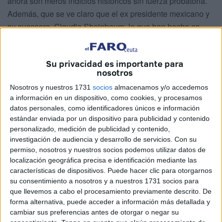
ahora son meros indicios históricos sin fuerza probatoria.
Además, que se ve claro que el ex presidente mexicano y
su sucesora, Claudia Sheinbaum, lo que han hecho es
causa común contra España, más que el traspaso de
funciones en su país.
Su privacidad es importante para
nosotros
En derecho, los hechos imputados hay que valorarlos y
medirlos con el metro histórico del momento en que
Nosotros y nuestros 1731
socios
almacenamos y/o accedemos
sucedieron, porque, claro, venir ahora AMLO a inculparnos
a información en un dispositivo, como cookies, y procesamos
datos personales, como identificadores únicos e información
al rey de España y los españoles de lo que él llama
estándar enviada por un dispositivo para publicidad y contenido
"horrenda invasión" de México, de hace ya nada menos
personalizado, medición de publicidad y contenido,
que 503 años, pues a mí me parecería una absoluta
investigación de audiencia y desarrollo de servicios.
Con su
aberración jurídica y un torpe proceder. De ningún modo
permiso, nosotros y nuestros socios podemos utilizar datos de
localización geográfica precisa e identificación mediante las
puede exigirse ahora al rey de España perdón,
características de dispositivos. Puede hacer clic para otorgarnos
responsabilizándolo como supuestos "invasores" de
su consentimiento a nosotros y a nuestros 1731 socios para
México, habiendo dicho rey español nacido unos 500 años
que llevemos a cabo el procesamiento previamente descrito. De
después de que tales hechos sucedieran, es algo que,
forma alternativa, puede acceder a información más detallada y
cambiar sus preferencias antes de otorgar o negar su
inmediatamente, deja fuera de lugar y exento de toda