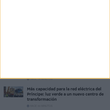
tratarnos como hermanos.
Related
Posts
Decenas de menores esperan a las
puertas de la Jefatura de la Policía
Nacional
HACE 7 MINUTOS
Los policías nacionales de Ceuta
estallan: reclaman cobrar 25 euros por
cada hora extra
HACE 14 MINUTOS
Más capacidad para la red eléctrica del
Príncipe: luz verde a un nuevo centro de
transformación
HACE 33 MINUTOS