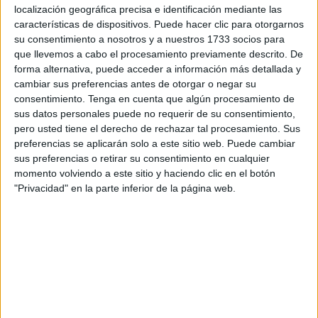
‘Gran Vuelta al Valle del Genal’, que reúne cada año a
localización geográfica precisa e identificación mediante las
características de dispositivos. Puede hacer clic para otorgarnos
cientos de
participantes
y esta ocasión volverá a contar
su consentimiento a nosotros y a nuestros 1733 socios para
con la presencia caballa.
que llevemos a cabo el procesamiento previamente descrito. De
forma alternativa, puede acceder a información más detallada y
José Miguel Borrego, Alejandro Castillo, Javi Verdugo,
cambiar sus preferencias antes de otorgar o negar su
Christian Cabillas, Álex González, Pedro Mellado, José
consentimiento.
Tenga en cuenta que algún procesamiento de
María Pacheco y Evaristo, además de la presencia del
sus datos personales puede no requerir de su consentimiento,
pero usted tiene el derecho de rechazar tal procesamiento. Sus
apoyo de Manuel Rivero, ya están listos para que el
preferencias se aplicarán solo a este sitio web. Puede cambiar
próximo fin de semana, concretamente el 4 de noviembre,
sus preferencias o retirar su consentimiento en cualquier
tomen parte en esta prueba de 130 kilómetros y 6.500
momento volviendo a este sitio y haciendo clic en el botón
metros de desnivel positivo.
"Privacidad" en la parte inferior de la página web.