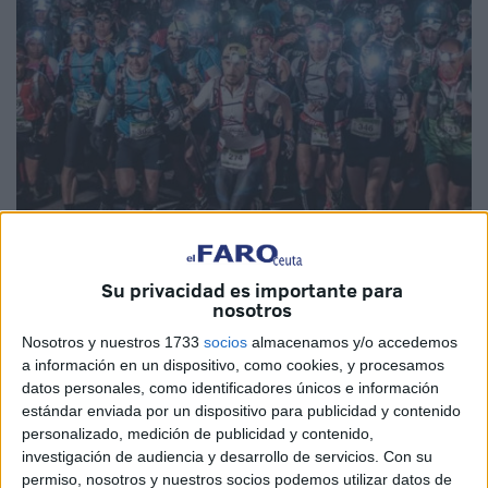
Su privacidad es importante para
nosotros
Imágenes cedidas
Nosotros y nuestros 1733
socios
almacenamos y/o accedemos
a información en un dispositivo, como cookies, y procesamos
datos personales, como identificadores únicos e información
estándar enviada por un dispositivo para publicidad y contenido
Una ‘
aventura
’ más así se podría llamar a lo que ocho
personalizado, medición de publicidad y contenido,
ceutíes van a realizar la próxima semana en una de las
investigación de audiencia y desarrollo de servicios.
Con su
pruebas más duras de
Ultratrail
de España. Se trata de la
permiso, nosotros y nuestros socios podemos utilizar datos de