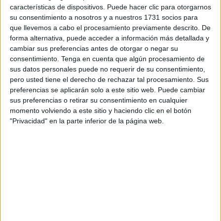
África Ceutí.
Un partido disputado a puerta cerrada, con lo
características de dispositivos. Puede hacer clic para otorgarnos
su consentimiento a nosotros y a nuestros 1731 socios para
que Emilio se quedó sin la posibilidad de tener el apoyo
que llevemos a cabo el procesamiento previamente descrito. De
en las gradas de sus familiares y amigos.
forma alternativa, puede acceder a información más detallada y
cambiar sus preferencias antes de otorgar o negar su
“Fue una lastima, más que nada, porque vas a casa y la
consentimiento.
Tenga en cuenta que algún procesamiento de
familia no puede verte jugar. Saltar a la pista y que no haya
sus datos personales puede no requerir de su consentimiento,
nadie es un poco triste. Pero es lo que toca y hay que
pero usted tiene el derecho de rechazar tal procesamiento. Sus
preferencias se aplicarán solo a este sitio web. Puede cambiar
adaptarse a la situación” aseguró el portero del Real Betis,
sus preferencias o retirar su consentimiento en cualquier
que jugó la segunda mitad del partido ante los unionistas
momento volviendo a este sitio y haciendo clic en el botón
de Quino Gallardo, que fueron los que se llevaron ‘el gato
"Privacidad" en la parte inferior de la página web.
al agua’.
Una situación, la jugar a puerta cerrada a la que los
jugadores parecen haberse acostumbrado. “Aunque ya
nos hemos acostumbrado, porque desde junio, que se
disputaron los play off, empezamos a ver que la
competición se iba a jugar, en muchas zonas, sin público,
llegas a la competición con el chip de que vas a estar sin