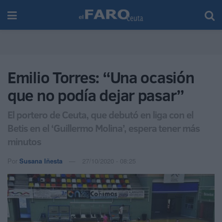
Emilio Torres: “Una ocasión
que no podía dejar pasar”
El portero de Ceuta, que debutó en liga con el
Betis en el ‘Guillermo Molina’, espera tener más
minutos
Por
Susana Iñesta
27/10/2020 - 08:25