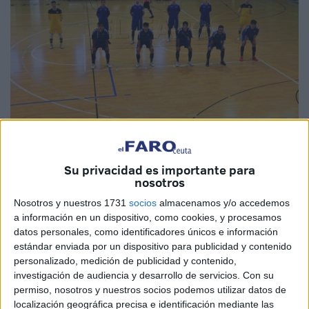
Su privacidad es importante para
nosotros
A la oportunidad la pintan clava y no se la pude dejar. Tras
Nosotros y nuestros 1731
socios
almacenamos y/o accedemos
mucho meditar, el joven portero de Ceuta Emilio Torres,
a información en un dispositivo, como cookies, y procesamos
afincado en Sevilla por motivos académicos, fichó hace
datos personales, como identificadores únicos e información
estándar enviada por un dispositivo para publicidad y contenido
apenas un par de semanas por el filial del Real Betis
personalizado, medición de publicidad y contenido,
Futsal
, que milita en Segunda División B.
La fortuna, o
investigación de audiencia y desarrollo de servicios.
Con su
no, quiso que la primera jornada del campeonato le
permiso, nosotros y nuestros socios podemos utilizar datos de
trajera a Ceuta
para medirse al conjunto filial de la
Unión
localización geográfica precisa e identificación mediante las