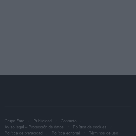
Grupo Faro
Publicidad
Contacto
Aviso legal – Protección de datos
Política de cookies
Política de privacidad
Política editorial
Términos de uso