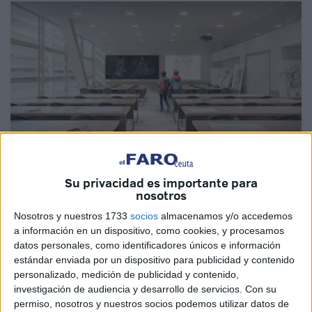
Imagen de archivo
Su privacidad es importante para
nosotros
Nosotros y nuestros 1733
socios
almacenamos y/o accedemos
El senador del
PP
por Ceuta, David Muñoz Arbona, ha
a información en un dispositivo, como cookies, y procesamos
datos personales, como identificadores únicos e información
preguntado a los servicios centrales del
MEFP
cuándo se
estándar enviada por un dispositivo para publicidad y contenido
prevé que comiencen finalmente las obras del conocido
personalizado, medición de publicidad y contenido,
hasta ahora 'Centro Educativo Brull de Ceuta'.
investigación de audiencia y desarrollo de servicios.
Con su
permiso, nosotros y nuestros socios podemos utilizar datos de