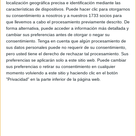
Desde el PP indican que "es de urgencia solventar la
localización geográfica precisa e identificación mediante las
necesidad de un nuevo equipamiento educativo en Ceuta,
características de dispositivos. Puede hacer clic para otorgarnos
su consentimiento a nosotros y a nuestros 1733 socios para
y pese haber sido presupuestado con anterioridad el
que llevemos a cabo el procesamiento previamente descrito. De
comienzo de las obras del nuevo centro educativo se
forma alternativa, puede acceder a información más detallada y
están retrasando". Por su parte el MEFP, tras estudiar las
cambiar sus preferencias antes de otorgar o negar su
características del área donde se va a implantar llegó a la
consentimiento.
Tenga en cuenta que algún procesamiento de
sus datos personales puede no requerir de su consentimiento,
conclusión de que se requiere un centro integrado que dé
pero usted tiene el derecho de rechazar tal procesamiento. Sus
servicio a los alumnos desde Infantil hasta Bachillerato.
preferencias se aplicarán solo a este sitio web. Puede cambiar
sus preferencias o retirar su consentimiento en cualquier
momento volviendo a este sitio y haciendo clic en el botón
"Privacidad" en la parte inferior de la página web.