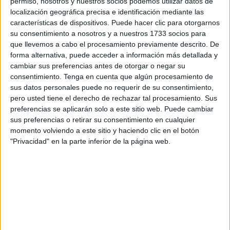
permiso, nosotros y nuestros socios podemos utilizar datos de
histórico en nuestra ciudad y que hará que muchos
localización geográfica precisa e identificación mediante las
nostálgicos de esta modalidad deportiva hagan acto de
características de dispositivos. Puede hacer clic para otorgarnos
presencia.
su consentimiento a nosotros y a nuestros 1733 socios para
que llevemos a cabo el procesamiento previamente descrito. De
Se hará el fin de semana del 6 y 7 de julio y se contará con
forma alternativa, puede acceder a información más detallada y
instalaciones acordes a las necesidades.
cambiar sus preferencias antes de otorgar o negar su
consentimiento.
Tenga en cuenta que algún procesamiento de
sus datos personales puede no requerir de su consentimiento,
pero usted tiene el derecho de rechazar tal procesamiento. Sus
preferencias se aplicarán solo a este sitio web. Puede cambiar
sus preferencias o retirar su consentimiento en cualquier
momento volviendo a este sitio y haciendo clic en el botón
"Privacidad" en la parte inferior de la página web.