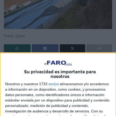
Fotos: Quino
La empresa municipal Obimace
está trabajando a
destajo para tener listas
las pistas de petanca
de Ceuta
Su privacidad es importante para
para la próxima semana. Los operarios se encuentra en
nosotros
fase de alisamiento del terreno para que todo pueda estar
Nosotros y nuestros 1733
socios
almacenamos y/o accedemos
listo para un torneo que
tendrá lugar del 5 al 7 de julio
.
a información en un dispositivo, como cookies, y procesamos
datos personales, como identificadores únicos e información
El motivo que ha llevado a que
la Ciudad
actúe de manera
estándar enviada por un dispositivo para publicidad y contenido
inmediata es que el
Club Petanca ‘José Zurrón’
va a
personalizado, medición de publicidad y contenido,
investigación de audiencia y desarrollo de servicios.
Con su
celebrar su torneo por el 50ª aniversario. Un momento