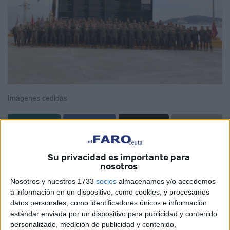
Imágenes cedidas
Finalizada la instrucción básica, los nuevos zapadores del
Su privacidad es importante para
Regimiento de Ingenieros Nº 7 de Ceuta (RING-7) han
nosotros
recibido su merecida bandera de mochila, para continuar
Nosotros y nuestros 1733
socios
almacenamos y/o accedemos
con esta tradición dirigida al personal de nueva
a información en un dispositivo, como cookies, y procesamos
incorporación.
datos personales, como identificadores únicos e información
estándar enviada por un dispositivo para publicidad y contenido
El acto se ha llevado a cabo en el acuartelamiento del
personalizado, medición de publicidad y contenido,