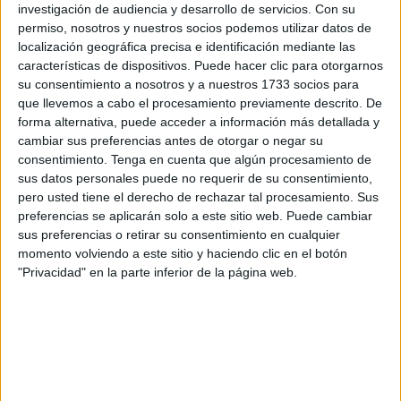
Jaral, donde tras recibir este símbolo han posado
investigación de audiencia y desarrollo de servicios.
Con su
permiso, nosotros y nuestros socios podemos utilizar datos de
sonrientes para unas imágenes que han sido publicadas
localización geográfica precisa e identificación mediante las
por la Comandancia General de Ceuta (Comgeceu) en sus
características de dispositivos. Puede hacer clic para otorgarnos
redes sociales para un recuerdo de esta especial ocasión.
su consentimiento a nosotros y a nuestros 1733 socios para
que llevemos a cabo el procesamiento previamente descrito. De
forma alternativa, puede acceder a información más detallada y
cambiar sus preferencias antes de otorgar o negar su
consentimiento.
Tenga en cuenta que algún procesamiento de
sus datos personales puede no requerir de su consentimiento,
pero usted tiene el derecho de rechazar tal procesamiento. Sus
preferencias se aplicarán solo a este sitio web. Puede cambiar
sus preferencias o retirar su consentimiento en cualquier
momento volviendo a este sitio y haciendo clic en el botón
"Privacidad" en la parte inferior de la página web.
Un merecido honor para cada uno de ellos como