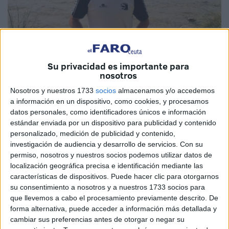
Su privacidad es importante para
nosotros
Nosotros y nuestros 1733
socios
almacenamos y/o accedemos
Imagen cedida
a información en un dispositivo, como cookies, y procesamos
datos personales, como identificadores únicos e información
estándar enviada por un dispositivo para publicidad y contenido
personalizado, medición de publicidad y contenido,
El
nadador
de Ceuta Nacho Gaitán perteneciente al
Club
investigación de audiencia y desarrollo de servicios.
Con su
Natación Caballa
sigue logrando buenos resultados en
permiso, nosotros y nuestros socios podemos utilizar datos de
localización geográfica precisa e identificación mediante las
las
pruebas de aguas abiertas
en las que lleva
características de dispositivos. Puede hacer clic para otorgarnos
participando toda la temporada, todas ellas incluidas en la
su consentimiento a nosotros y a nuestros 1733 socios para
Copa de España de Aguas Abiertas de la campaña 2023.
que llevemos a cabo el procesamiento previamente descrito. De
forma alternativa, puede acceder a información más detallada y
En esta ocasión ha logrado una meritoria novena posición
cambiar sus preferencias antes de otorgar o negar su