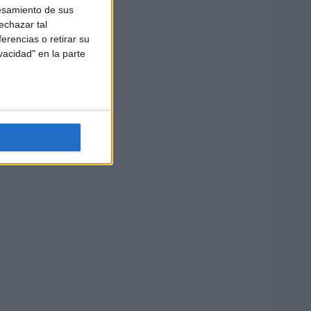
esamiento de sus
echazar tal
erencias o retirar su
vacidad" en la parte