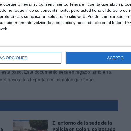
e otorgar o negar su consentimiento.
Tenga en cuenta que algún proc
ios de identidad, protegiendo los datos pero a la vez
de no requerir de su consentimiento, pero usted tiene el derecho de r
rónico.
referencias se aplicarán solo a este sitio web. Puede cambiar sus pref
alquier momento volviendo a este sitio y haciendo clic en el botón "Pri
 web.
ÁS OPCIONES
ACEPTO
te nuevo documento de identidad es el fruto de un
n este paso. Este documento será entregado también a
cerá pese a los importantes cambios que tiene.
El entorno de la sede de la
na
Policía en Colón, colapsado