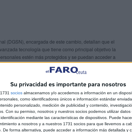
al (DGSN), encargada de este cambio, detallan que el
anzada tecnología que tiene como principal objetivo la
 personales estén más protegidos y se puedan acceder a
l.
Su privacidad es importante para nosotros
s 1731
socios
almacenamos y/o accedemos a información en un disposit
sonales, como identificadores únicos e información estándar enviada 
ntenido personalizado, medición de publicidad y contenido, investigaci
os.
Con su permiso, nosotros y nuestros socios podemos utilizar datos 
NI español y está muy desarrollado, protegiendo incluso
identificación mediante las características de dispositivos. Puede hacer
te cambio se busca evitar todas las formas de fraude y
ntimiento a nosotros y a nuestros 1731 socios para que llevemos a ca
s, para la DGSN es también un importante avance, ya que
. De forma alternativa, puede acceder a información más detallada y 