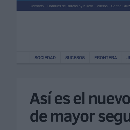
Contacto
Horarios de Barcos by Kikoto
Vuelos
Sorteo Cruz
SOCIEDAD
SUCESOS
FRONTERA
J
Así es el nuev
de mayor segu