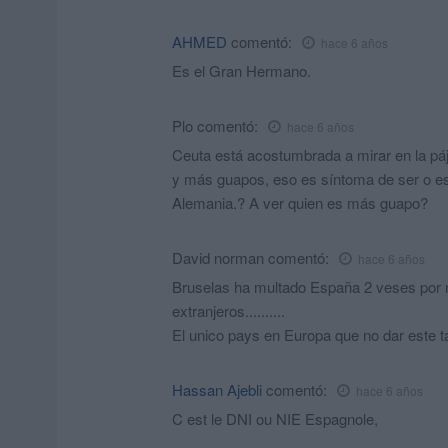
AHMED
comentó:
hace 6 años
Es el Gran Hermano.
Plo
comentó:
hace 6 años
Ceuta está acostumbrada a mirar en la pá
y más guapos, eso es síntoma de ser o est
Alemania.? A ver quien es más guapo?
David norman
comentó:
hace 6 años
Bruselas ha multado España 2 veses por no
extranjeros..........
El unico pays en Europa que no dar este tar
Hassan Ajebli
comentó:
hace 6 años
C est le DNI ou NIE Espagnole,