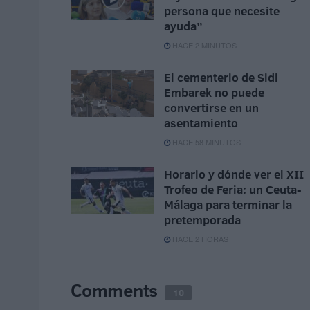
persona que necesite
ayuda”
HACE 2 MINUTOS
El cementerio de Sidi
Embarek no puede
convertirse en un
asentamiento
HACE 58 MINUTOS
Horario y dónde ver el XII
Trofeo de Feria: un Ceuta-
Málaga para terminar la
pretemporada
HACE 2 HORAS
Comments
10