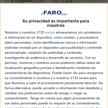
Su privacidad es importante para
nosotros
Nosotros y nuestros 1733
socios
almacenamos y/o accedemos
a información en un dispositivo, como cookies, y procesamos
datos personales, como identificadores únicos e información
estándar enviada por un dispositivo para publicidad y contenido
personalizado, medición de publicidad y contenido,
investigación de audiencia y desarrollo de servicios.
Con su
permiso, nosotros y nuestros socios podemos utilizar datos de
localización geográfica precisa e identificación mediante las
Los inmigrantes, en la playa de la Almadraba.
El Faro
características de dispositivos. Puede hacer clic para otorgarnos
su consentimiento a nosotros y a nuestros 1733 socios para
que llevemos a cabo el procesamiento previamente descrito. De
forma alternativa, puede acceder a información más detallada y
cambiar sus preferencias antes de otorgar o negar su
El piloto consiguió huir dejando a los dos
consentimiento.
Tenga en cuenta que algún procesamiento de
sus datos personales puede no requerir de su consentimiento,
subsaharianos, con sus chalecos, en la